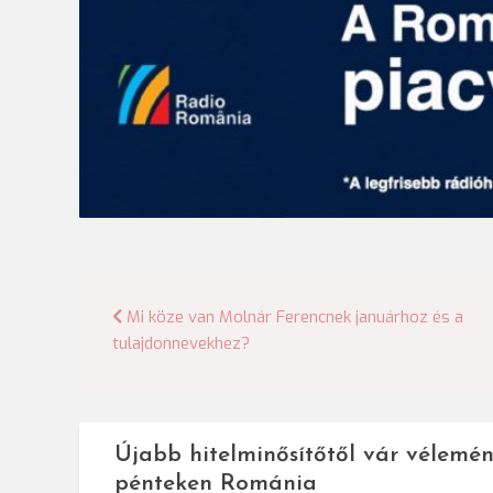
Bejegyzés
Mi köze van Molnár Ferencnek januárhoz és a
tulajdonnevekhez?
navigáció
Újabb hitelminősítőtől vár vélemén
pénteken Románia