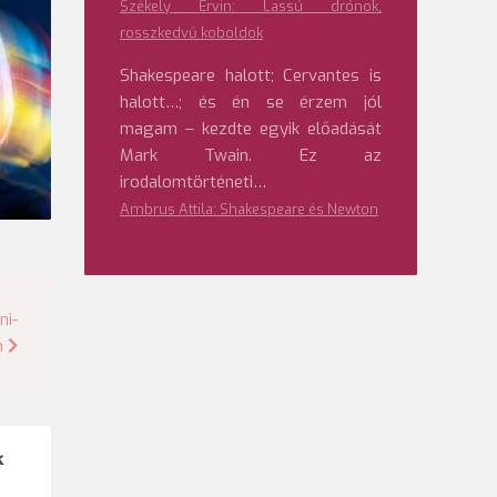
Székely Ervin: Lassú drónok,
rosszkedvű koboldok
Shakespeare halott; Cervantes is
halott…; és én se érzem jól
magam – kezdte egyik előadását
Mark Twain. Ez az
irodalomtörténeti…
Ambrus Attila: Shakespeare és Newton
ni-
n
k