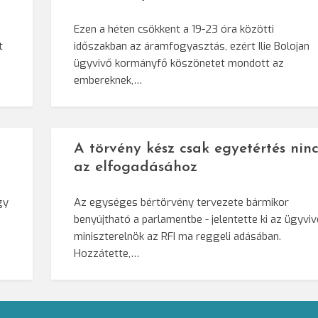
Ezen a héten csökkent a 19-23 óra közötti
t
időszakban az áramfogyasztás, ezért Ilie Bolojan
ügyvivő kormányfő köszönetet mondott az
embereknek,…
A törvény kész csak egyetértés ninc
az elfogadásához
gy
Az egységes bértörvény tervezete bármikor
benyújtható a parlamentbe - jelentette ki az ügyvi
miniszterelnök az RFI ma reggeli adásában.
Hozzátette,…