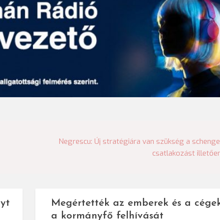
Negrescu: Új stratégiára van szükség a schenge
csatlakozást illetőe
yt
Megértették az emberek és a cége
a kormányfő felhívását