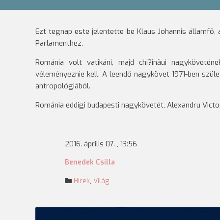
Ezt tegnap este jelentette be Klaus Johannis államfő, ak
Parlamenthez.
Románia volt vatikáni, majd chi?inăui nagykövetén
véleményeznie kell. A leendő nagykövet 1971-ben szüle
antropológiából.
Románia eddigi budapesti nagykövetét, Alexandru Victor
2016. április 07. , 13:56
Benedek Csilla
Hírek
,
Világ