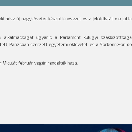
i húsz új nagykövetet készül kinevezni, és a jelöltlistát ma juttat
ek alkalmasságát ugyanis a Parlament külügyi szakbizottsága
tett, Párizsban szerzett egyetemi oklevelet, és a Sorbonne-on do
 Miculát február végén rendelték haza.