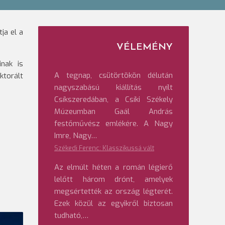
ja el a
VÉLEMÉNY
inak is
A tegnap, csütörtökön délután
ktorált
nagyszabású kiállítás nyílt
Csíkszeredában, a Csíki Székely
Múzeumban Gaál András
festőművész emlékére. A Nagy
Imre, Nagy…
Székedi Ferenc: Klasszikussá vált
Az elmúlt héten a román légierő
lelőtt három drónt, amelyek
megsértették az ország légterét.
Ezek közül az egyikről biztosan
tudható,…