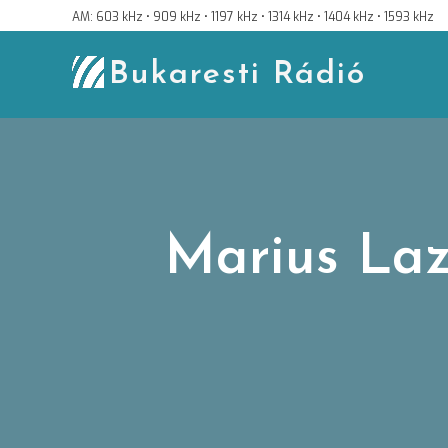
Skip
AM: 603 kHz • 909 kHz • 1197 kHz • 1314 kHz • 1404 kHz • 1593 kHz
to
content
Bukaresti Rádió
Marius Laz