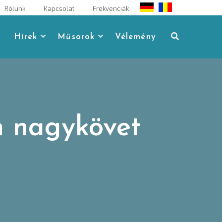
Rólunk
Kapcsolat
Frekvenciák
Hírek
Műsorok
Vélemény
n nagykövet