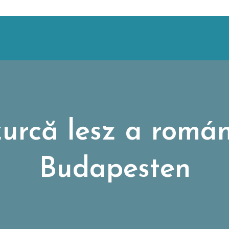
urcă lesz a romá
Budapesten