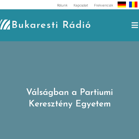
Skip
Rólunk
Kapcsolat
Frekvenciák
to
content
Bukaresti Rádió
Válságban a Partiumi
Keresztény Egyetem