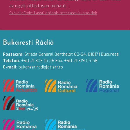
az egyikről biztosan tudható,…
Székely Ervin: Lassú drónok, rosszkedvű koboldok
Bukaresti Rádió
Postacím:
Strada General Berthelot 60-64. 010171 Bucuresti
Telefon:
+40 21 303 15 26 Fax: +40 21 319 05 58
E-mail:
bukarestiradio[at]srr.ro