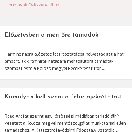
navigáció
prímások Csíkszeredában
Előzetesben a mentőre támadók
Harminc napra elõzetes letartóztatásba helyezték azt a hét
embert, akik rémhírek hatására mentõautóra támadtak
szombat este a Kolozs megyei Récekeresztúron…
Komolyan kell venni a félretájékoztatást
Raed Arafat szerint egy közösségi médiában terjedő álhír
vezetett a Kolozs megyei mentőszolgálat munkatársai elleni
támadáshoz. A Katasztrófavédelmi Főosztály vezetője…