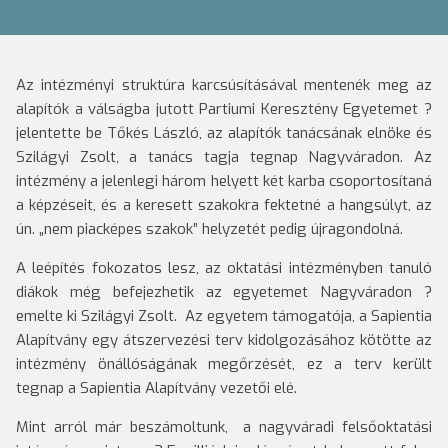
Az intézményi struktúra karcsúsításával mentenék meg az
alapítók a válságba jutott Partiumi Keresztény Egyetemet ?
jelentette be Tőkés László, az alapítók tanácsának elnöke és
Szilágyi Zsolt, a tanács tagja tegnap Nagyváradon. Az
intézmény a jelenlegi három helyett két karba csoportosítaná
a képzéseit, és a keresett szakokra fektetné a hangsúlyt, az
ún. „nem piacképes szakok” helyzetét pedig újragondolná.
A leépítés fokozatos lesz, az oktatási intézményben tanuló
diákok még befejezhetik az egyetemet Nagyváradon ?
emelte ki Szilágyi Zsolt. Az egyetem támogatója, a Sapientia
Alapítvány egy átszervezési terv kidolgozásához kötötte az
intézmény önállóságának megőrzését, ez a terv került
tegnap a Sapientia Alapítvány vezetői elé.
Mint arról már beszámoltunk, a nagyváradi felsőoktatási