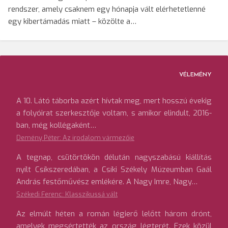
rendszer, amely csaknem egy hónapja vált elérhetetlenné
egy kibertámadás miatt – közölte a…
VÉLEMÉNY
A 10. Látó táborba azért hívtak meg, mert hosszú évekig
a folyóirat szerkesztője voltam, s amikor elindult, 2016-
ban, még kollégaként…
Demény Péter: Az irodalom vármezője
A tegnap, csütörtökön délután nagyszabású kiállítás
nyílt Csíkszeredában, a Csíki Székely Múzeumban Gaál
András festőművész emlékére. A Nagy Imre, Nagy…
Székedi Ferenc: Klasszikussá vált
Az elmúlt héten a román légierő lelőtt három drónt,
amelyek megsértették az ország légterét. Ezek közül