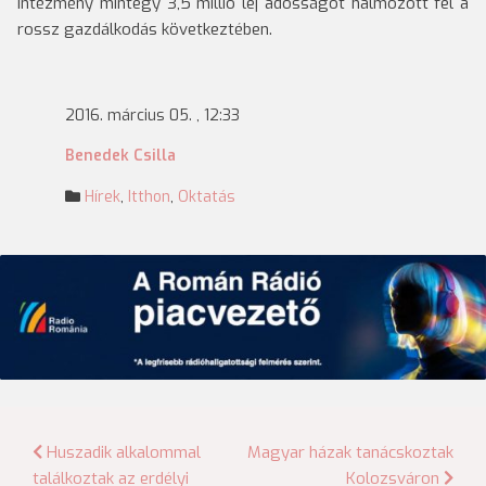
intézmény mintegy 3,5 millió lej adósságot halmozott fel a
rossz gazdálkodás következtében.
2016. március 05. , 12:33
Benedek Csilla
Hírek
,
Itthon
,
Oktatás
Bejegyzés
Huszadik alkalommal
Magyar házak tanácskoztak
találkoztak az erdélyi
Kolozsváron