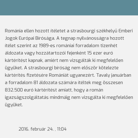
Románia ellen hozott ítéletet a strasbourgi székhelyű Emberi
Jogok Európai Bírósága. A tegnap nyilvánosságra hozott
ítélet szerint az 1989-es romániai forradalom tizenhét
áldozata vagy hozzátartozói fejenként 15 ezer euró
kártérítést kapnak, amiért nem vizsgálták ki megfelelően
ügyüket.
A strasbourgi bíróság nem először kötelezte
kártérítés fizetésére Romániát ugyanezért. Tavaly januárban
a forradalom 81 áldozata számára ítéltek meg összesen
832.500 euró kártérítést amiatt, hogy a román
igazságszolgáltatás mindmáig nem vizsgálta ki megfelelően
ügyüket.
2016. február 24. , 11:04