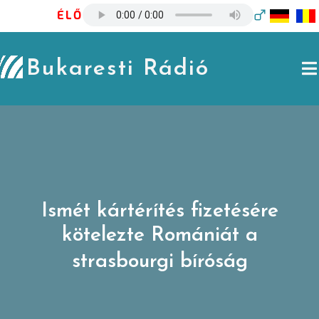
Skip
ÉLŐ
to
content
Bukaresti Rádió
Ismét kártérítés fizetésére
kötelezte Romániát a
strasbourgi bíróság