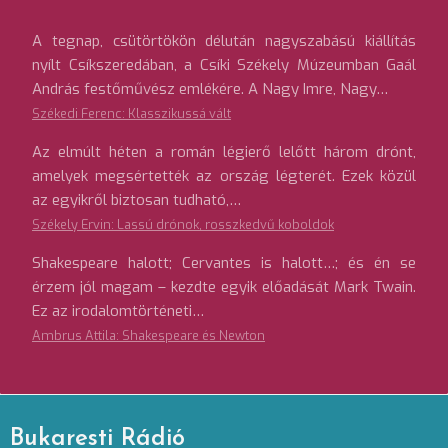
A tegnap, csütörtökön délután nagyszabású kiállítás
nyílt Csíkszeredában, a Csíki Székely Múzeumban Gaál
András festőművész emlékére. A Nagy Imre, Nagy…
Székedi Ferenc: Klasszikussá vált
Az elmúlt héten a román légierő lelőtt három drónt,
amelyek megsértették az ország légterét. Ezek közül
az egyikről biztosan tudható,…
Székely Ervin: Lassú drónok, rosszkedvű koboldok
Shakespeare halott; Cervantes is halott…; és én se
érzem jól magam – kezdte egyik előadását Mark Twain.
Ez az irodalomtörténeti…
Ambrus Attila: Shakespeare és Newton
Bukaresti Rádió