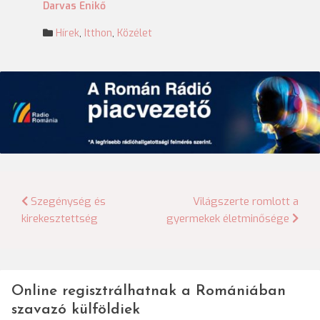
Darvas Enikő
Hírek
,
Itthon
,
Közélet
Bejegyzés
Szegénység és
Világszerte romlott a
kirekesztettség
gyermekek életminősége
navigáció
Online regisztrálhatnak a Romániában
szavazó külföldiek