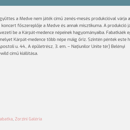
 együttes a Medve nem játék című zenés-mesés produkcióval várja 
koncert főszereplője a Medve és annak misztikuma. A produkció j
s vezeti be a Kárpát-medence népeinek hagyományaiba. Fabatkáék 
 melyet Kárpát-medence több népe máig őriz.
Szintén péntek este 
postoli u. 44., A épületrész, 3. em. – Naţiunilor Unite tér) Belényi
ld című kiállítása.
abatka
,
Zorzini Galéria