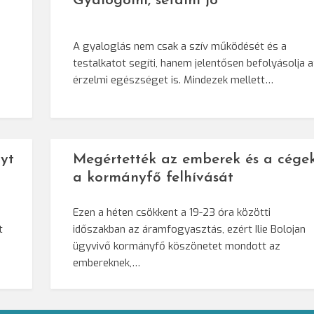
Gyalogolni, sétálni jó
A gyaloglás nem csak a szív működését és a
testalkatot segíti, hanem jelentősen befolyásolja 
érzelmi egészséget is. Mindezek mellett…
yt
Megértették az emberek és a cége
a kormányfő felhívását
Ezen a héten csökkent a 19-23 óra közötti
t
időszakban az áramfogyasztás, ezért Ilie Bolojan
ügyvivő kormányfő köszönetet mondott az
embereknek,…