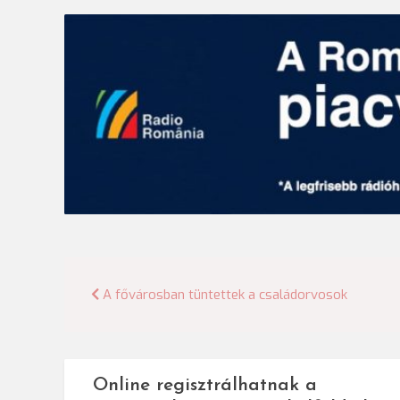
Bejegyzés
A fővárosban tüntettek a családorvosok
navigáció
Online regisztrálhatnak a