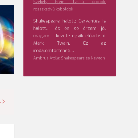
Székely Ervin: Lassú drónok,
rosszkedvű koboldok
Shakespeare halott; Cervantes is
halott…; és én se érzem jól
magam – kezdte egyik előadását
Mark Twain. Ez az
irodalomtörténeti…
Ambrus Attila: Shakespeare és Newton
s