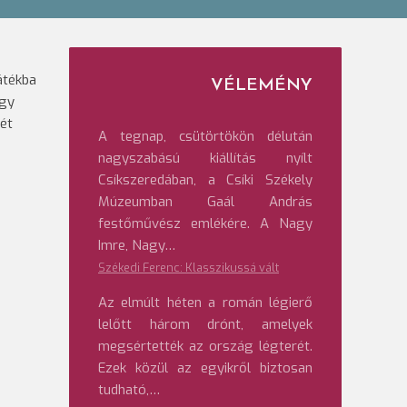
a
átékba
VÉLEMÉNY
egy
hét
A tegnap, csütörtökön délután
nagyszabású kiállítás nyílt
Csíkszeredában, a Csíki Székely
Múzeumban Gaál András
festőművész emlékére. A Nagy
Imre, Nagy…
Székedi Ferenc: Klasszikussá vált
Az elmúlt héten a román légierő
lelőtt három drónt, amelyek
megsértették az ország légterét.
Ezek közül az egyikről biztosan
tudható,…