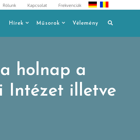
Rólunk
Kapcsolat
Frekvenciák
Hírek
Műsorok
Vélemény
ja holnap a
Intézet illetve