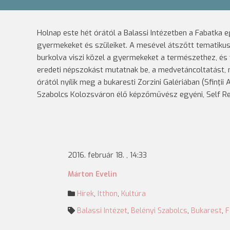
Holnap este hét órától a Balassi Intézetben a Fabatka
gyermekeket és szüleiket.
A mesével átszőtt tematikus 
burkolva viszi közel a gyermekeket a természethez, é
eredeti népszokást mutatnak be, a medvetáncoltatást,
órától nyílik meg a bukaresti Zorzini Galériában (Sfinţii A
Szabolcs Kolozsváron élő képzőművész egyéni, Self Rewi
2016. február 18. , 14:33
Márton Evelin
Hírek
,
Itthon
,
Kultúra
Balassi Intézet
,
Belényi Szabolcs
,
Bukarest
,
F