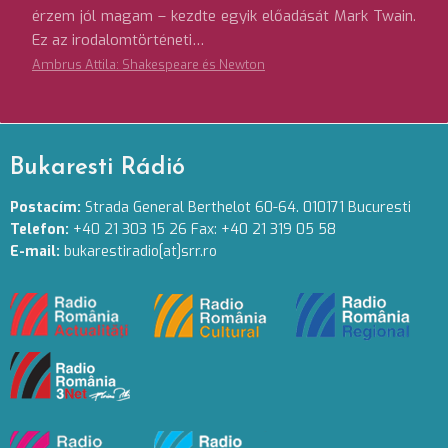
érzem jól magam – kezdte egyik előadását Mark Twain.
Ez az irodalomtörténeti…
Ambrus Attila: Shakespeare és Newton
Bukaresti Rádió
Postacím:
Strada General Berthelot 60-64. 010171 Bucuresti
Telefon:
+40 21 303 15 26 Fax: +40 21 319 05 58
E-mail:
bukarestiradio[at]srr.ro