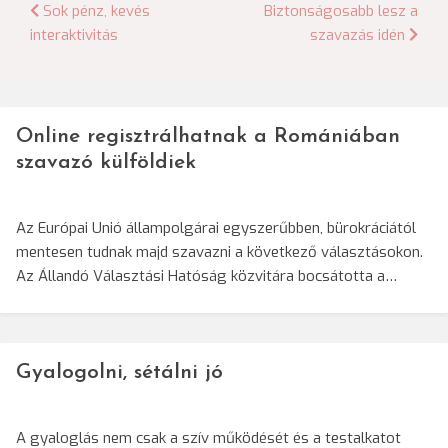
Bejegyzés
Sok pénz, kevés
Biztonságosabb lesz a
interaktivitás
szavazás idén
navigáció
Online regisztrálhatnak a Romániában
szavazó külföldiek
Az Európai Unió állampolgárai egyszerűbben, bürokráciától
mentesen tudnak majd szavazni a következő választásokon.
Az Állandó Választási Hatóság közvitára bocsátotta a…
Gyalogolni, sétálni jó
A gyaloglás nem csak a szív működését és a testalkatot