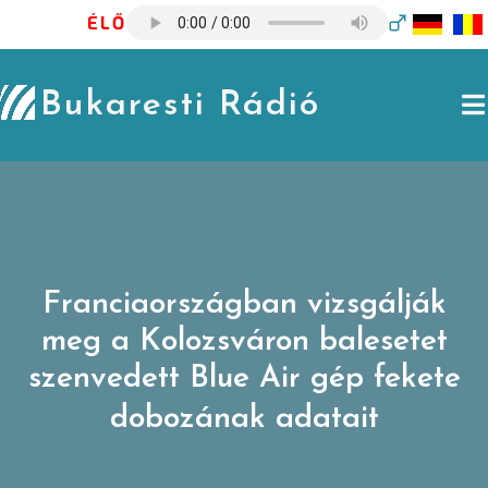
Skip
ÉLŐ
to
content
Bukaresti Rádió
Franciaországban vizsgálják
meg a Kolozsváron balesetet
szenvedett Blue Air gép fekete
dobozának adatait