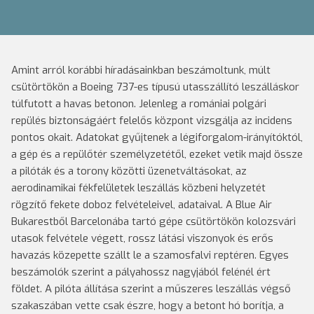
Amint arról korábbi híradásainkban beszámoltunk, múlt
csütörtökön a Boeing 737-es típusú utasszállító leszálláskor
túlfutott a havas betonon.
Jelenleg a romániai polgári
repülés biztonságáért felelős központ vizsgálja az incidens
pontos okait. Adatokat gyűjtenek a légiforgalom-irányítóktól,
a gép és a repülőtér személyzetétől, ezeket vetik majd össze
a pilóták és a torony közötti üzenetváltásokat, az
aerodinamikai fékfelületek leszállás közbeni helyzetét
rögzítő fekete doboz felvételeivel, adataival. A Blue Air
Bukarestből Barcelonába tartó gépe csütörtökön kolozsvári
utasok felvétele végett, rossz látási viszonyok és erős
havazás közepette szállt le a szamosfalvi reptéren.
Egyes
beszámolók szerint a pályahossz nagyjából felénél ért
földet. A pilóta állítása szerint a műszeres leszállás végső
szakaszában vette csak észre, hogy a betont hó borítja, a