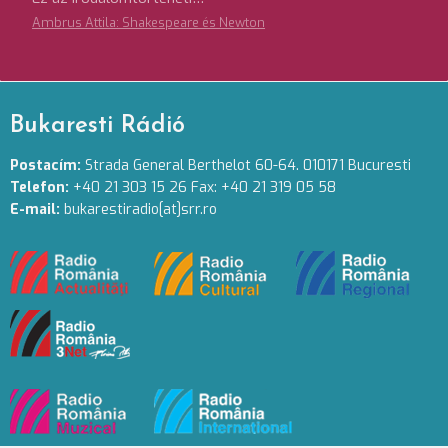
Ambrus Attila: Shakespeare és Newton
Bukaresti Rádió
Postacím:
Strada General Berthelot 60-64. 010171 Bucuresti
Telefon:
+40 21 303 15 26 Fax: +40 21 319 05 58
E-mail:
bukarestiradio[at]srr.ro