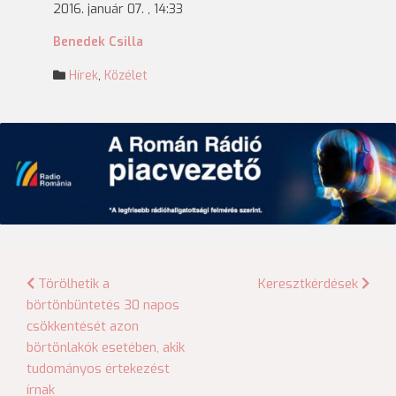
2016. január 07. , 14:33
Benedek Csilla
Hírek
,
Közélet
Bejegyzés
Törölhetik a
Keresztkérdések
börtönbüntetés 30 napos
navigáció
csökkentését azon
börtönlakók esetében, akik
tudományos értekezést
írnak