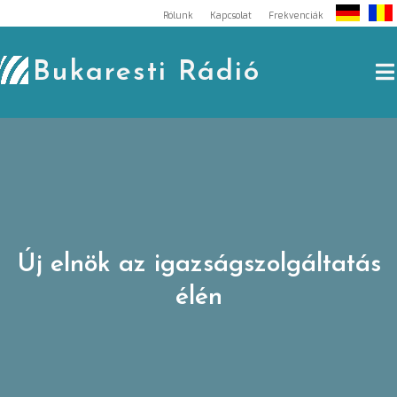
Skip
Rólunk
Kapcsolat
Frekvenciák
to
content
Bukaresti Rádió
Új elnök az igazságszolgáltatás
élén