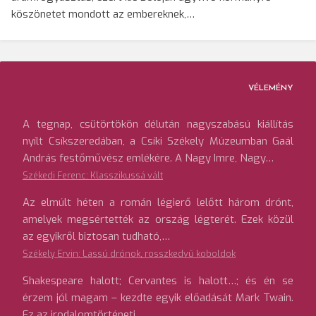
köszönetet mondott az embereknek,…
VÉLEMÉNY
A tegnap, csütörtökön délután nagyszabású kiállítás
nyílt Csíkszeredában, a Csíki Székely Múzeumban Gaál
András festőművész emlékére. A Nagy Imre, Nagy…
Székedi Ferenc: Klasszikussá vált
Az elmúlt héten a román légierő lelőtt három drónt,
amelyek megsértették az ország légterét. Ezek közül
az egyikről biztosan tudható,…
Székely Ervin: Lassú drónok, rosszkedvű koboldok
Shakespeare halott; Cervantes is halott…; és én se
érzem jól magam – kezdte egyik előadását Mark Twain.
Ez az irodalomtörténeti…