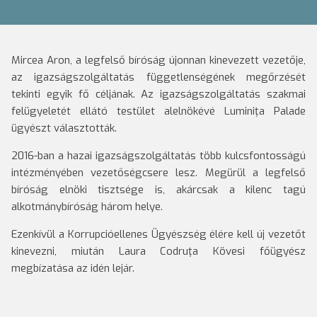
Mircea Aron, a legfelső bíróság újonnan kinevezett vezetője,
az igazságszolgáltatás függetlenségének megőrzését
tekinti egyik fő céljának. Az igazságszolgáltatás szakmai
felügyeletét ellátó testület alelnökévé Luminiţa Palade
ügyészt választották.
2016-ban a hazai igazságszolgáltatás több kulcsfontosságú
intézményében vezetőségcsere lesz. Megürül a legfelső
bíróság elnöki tisztsége is, akárcsak a kilenc tagú
alkotmánybíróság három helye.
Ezenkívül a Korrupcióellenes Ügyészség élére kell új vezetőt
kinevezni, miután Laura Codruţa Kövesi főügyész
megbízatása az idén lejár.