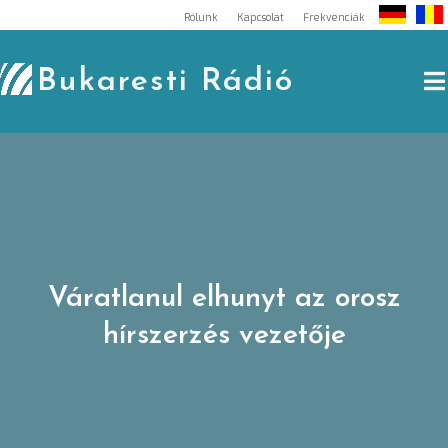
Skip
Rólunk
Kapcsolat
Frekvenciák
to
content
Bukaresti Rádió
Váratlanul elhunyt az orosz
hírszerzés vezetője