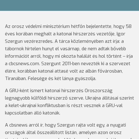
Az orosz védelmi minisztérium hétfőn bejelentette, hogy 58
éves korában meghalt a katonai hírszerzés vezetője, Igor
Szergun vezérezredes. A tárca közleményében azt írja: a
tábornok hirtelen hunyt el vasárnap, de nem adtak bővebb
információt arról, hogy mi okozta halálát és hol történt – írja
a cbcsnews.com.
Szergunt 2011-ben nevezték ki a szervezet
élére, korábban katonai attasé volt az albán fővárosban,
Tiranában. Felesége és két lánya gyászolja.
A GRU-ként ismert katonai hírszerzés Oroszország
legnagyobb külföldi hírszerző szerve. Ukrajna állításai szerint
a kelet-ukrajnai konfliktusban is részt vesznek a GRU-val
kapcsolatban álló katonák.
A cbsnews arról ír, hogy Szergun rajta volt egy, a nyugati
országok által összeállított listán, amelyen azon orosz