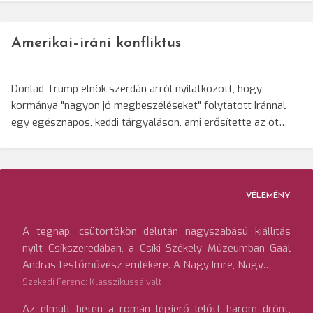
Amerikai–iráni konfliktus
Donlad Trump elnök szerdán arról nyilatkozott, hogy
kormánya "nagyon jó megbeszéléseket" folytatott Iránnal
egy egésznapos, keddi tárgyaláson, ami erősítette az öt…
VÉLEMÉNY
A tegnap, csütörtökön délután nagyszabású kiállítás
nyílt Csíkszeredában, a Csíki Székely Múzeumban Gaál
András festőművész emlékére. A Nagy Imre, Nagy…
Székedi Ferenc: Klasszikussá vált
Az elmúlt héten a román légierő lelőtt három drónt,