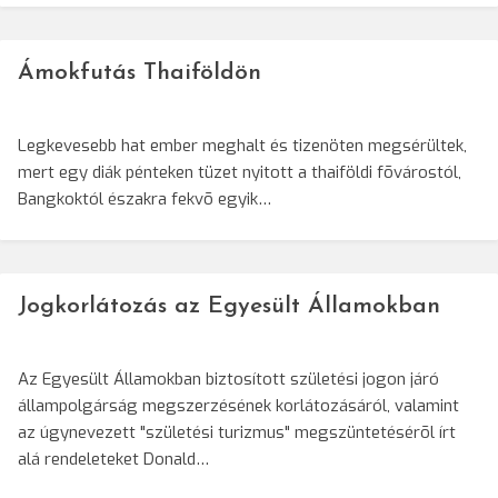
Ámokfutás Thaiföldön
Legkevesebb hat ember meghalt és tizenöten megsérültek,
mert egy diák pénteken tüzet nyitott a thaiföldi fõvárostól,
Bangkoktól északra fekvõ egyik…
Jogkorlátozás az Egyesült Államokban
Az Egyesült Államokban biztosított születési jogon járó
állampolgárság megszerzésének korlátozásáról, valamint
az úgynevezett "születési turizmus" megszüntetésérõl írt
alá rendeleteket Donald…