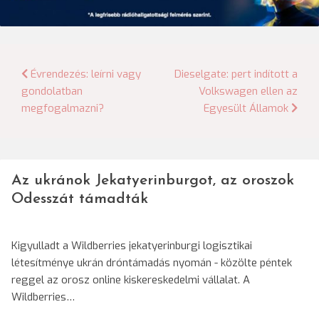
Bejegyzés
Évrendezés: leírni vagy
Dieselgate: pert indított a
gondolatban
Volkswagen ellen az
navigáció
megfogalmazni?
Egyesült Államok
Az ukránok Jekatyerinburgot, az oroszok
Odesszát támadták
Kigyulladt a Wildberries jekatyerinburgi logisztikai
létesítménye ukrán dróntámadás nyomán - közölte péntek
reggel az orosz online kiskereskedelmi vállalat. A
Wildberries…