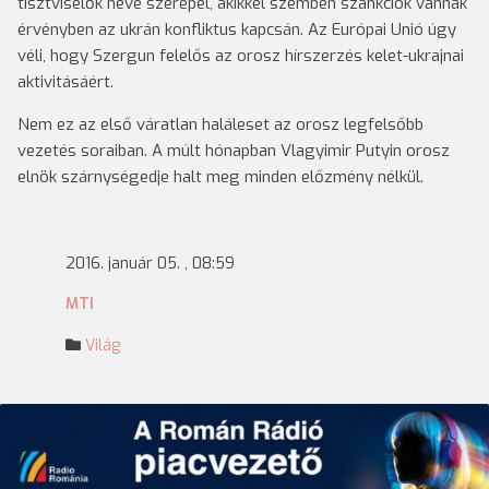
tisztviselők neve szerepel, akikkel szemben szankciók vannak
érvényben az ukrán konfliktus kapcsán. Az Európai Unió úgy
véli, hogy Szergun felelős az orosz hírszerzés kelet-ukrajnai
aktivitásáért.
Nem ez az első váratlan haláleset az orosz legfelsőbb
vezetés soraiban. A múlt hónapban Vlagyimir Putyin orosz
elnök szárnységedje halt meg minden előzmény nélkül.
2016. január 05. , 08:59
MTI
Világ