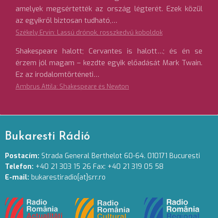
amelyek megsértették az ország légterét. Ezek közül
az egyikről biztosan tudható,…
Székely Ervin: Lassú drónok, rosszkedvű koboldok
Shakespeare halott; Cervantes is halott…; és én se
érzem jól magam – kezdte egyik előadását Mark Twain.
Ez az irodalomtörténeti…
Ambrus Attila: Shakespeare és Newton
Bukaresti Rádió
Postacím:
Strada General Berthelot 60-64. 010171 Bucuresti
Telefon:
+40 21 303 15 26 Fax: +40 21 319 05 58
E-mail:
bukarestiradio[at]srr.ro