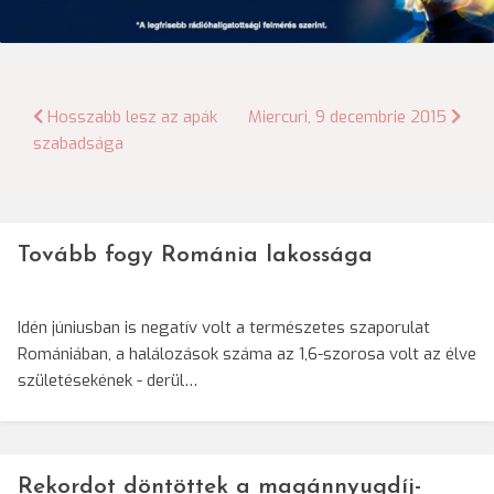
Bejegyzés
Hosszabb lesz az apák
Miercuri, 9 decembrie 2015
szabadsága
navigáció
Tovább fogy Románia lakossága
Idén júniusban is negatív volt a természetes szaporulat
Romániában, a halálozások száma az 1,6-szorosa volt az élve
születésekének - derül…
Rekordot döntöttek a magánnyugdíj-