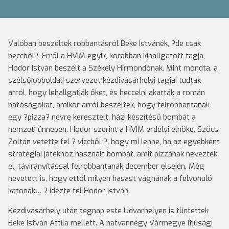
Valóban beszéltek robbantásról Beke Istvánék, ?de csak
heccből?. Erről a HVIM egyik, korábban kihallgatott tagja,
Hodor István beszélt a Székely Hírmondónak.
Mint mondta, a
szélsőjobboldali szervezet kézdivásárhelyi tagjai tudtak
arról, hogy lehallgatják őket, és heccelni akarták a román
hatóságokat, amikor arról beszéltek, hogy felrobbantanak
egy ?pizza? névre keresztelt, házi készítésű bombát a
nemzeti ünnepen. Hodor szerint a HVIM erdélyi elnöke, Szőcs
Zoltán vetette fel ? viccből ?, hogy mi lenne, ha az egyébként
stratégiai játékhoz használt bombát, amit pizzának neveztek
el, távirányítással felrobbantanák december elsején. Még
nevetett is, hogy ettől milyen hasast vágnának a felvonuló
katonák… ? idézte fel Hodor István.
Kézdivásárhely után tegnap este Udvarhelyen is tüntettek
Beke István Attila mellett. A hatvannégy Vármegye Ifjúsági