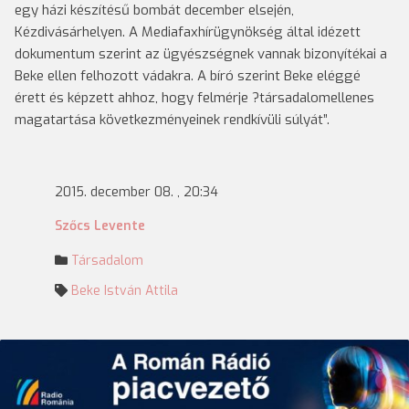
egy házi készítésű bombát december elsején,
Kézdivásárhelyen. A Mediafaxhírügynökség által idézett
dokumentum szerint az ügyészségnek vannak bizonyítékai a
Beke ellen felhozott vádakra. A bíró szerint Beke eléggé
érett és képzett ahhoz, hogy felmérje ?társadalomellenes
magatartása következményeinek rendkívüli súlyát”.
2015. december 08. , 20:34
Szőcs Levente
Társadalom
Beke István Attila