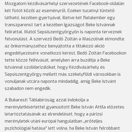
Mozgalom kézdivásárhelyi szervezetének Facebook-oldalán
két fotót közöl az eseményről. Ezeken tucatnyi tüntető
látható, kezében gyertyával, illetve két fiatalember egy
transzparenst tart a kezében Igazságot Beke Istvánnak
felirattal. Mától Sepsiszentgyörgyön is naponta terveznek
felvonulást. A szervező Bedő Zoltán a Maszolnak elmondta:
az önkormányzathoz benyújtotta a tiltakozó akció
engedélyezésére vonatkozó kérést. Bedő Zoltán Facebookon
tette közzé felhívását, amelyben arra buzdítja a Beke
Istvánnal szolidarizálókat, hogy Kézdivásárhely és
Sepsiszentgyörgy mellett más székelyföldi városokban is
vonuljanak utcára naponta mindaddig, amíg Beke Istvánt
szabadon nem engedik.
A Bukaresti Táblabíróság azzal indokolja a
merényletkísérlettel gyanúsított Beke István Attila előzetes
letartóztatásának az elrendelését, hogy a párizsi
merényletek utáni európai hangulatban „erőteljes
pszichológiai hatása” lett volna, ha Beke István felrobbant