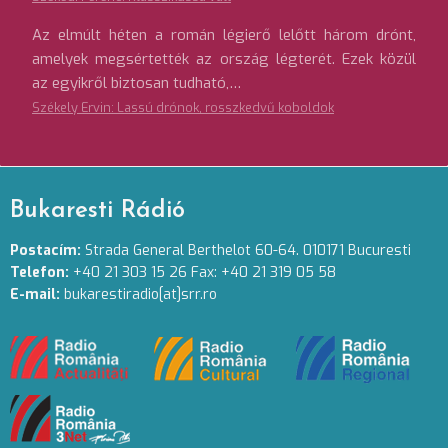
Az elmúlt héten a román légierő lelőtt három drónt,
amelyek megsértették az ország légterét. Ezek közül
az egyikről biztosan tudható,…
Székely Ervin: Lassú drónok, rosszkedvű koboldok
Bukaresti Rádió
Postacím:
Strada General Berthelot 60-64. 010171 Bucuresti
Telefon:
+40 21 303 15 26 Fax: +40 21 319 05 58
E-mail:
bukarestiradio[at]srr.ro