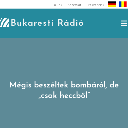
Skip
Rólunk
Kapcsolat
Frekvenciák
to
content
Bukaresti Rádió
Mégis beszéltek bombáról, de
„csak heccből”