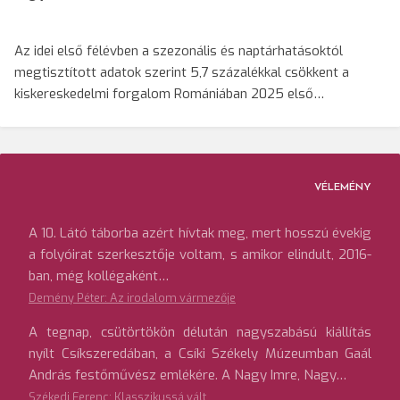
Az idei első félévben a szezonális és naptárhatásoktól
megtisztított adatok szerint 5,7 százalékkal csökkent a
kiskereskedelmi forgalom Romániában 2025 első…
VÉLEMÉNY
A 10. Látó táborba azért hívtak meg, mert hosszú évekig
a folyóirat szerkesztője voltam, s amikor elindult, 2016-
ban, még kollégaként…
Demény Péter: Az irodalom vármezője
A tegnap, csütörtökön délután nagyszabású kiállítás
nyílt Csíkszeredában, a Csíki Székely Múzeumban Gaál
András festőművész emlékére. A Nagy Imre, Nagy…
Székedi Ferenc: Klasszikussá vált