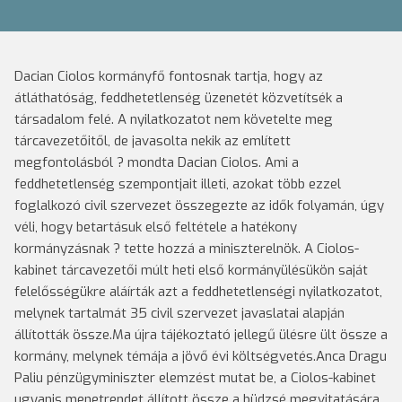
Dacian Ciolos kormányfő fontosnak tartja, hogy az
átláthatóság, feddhetetlenség üzenetét közvetítsék a
társadalom felé. A nyilatkozatot nem követelte meg
tárcavezetőitől, de javasolta nekik az említett
megfontolásból ? mondta Dacian Ciolos.
Ami a
feddhetetlenség szempontjait illeti, azokat több ezzel
foglalkozó civil szervezet összegezte az idők folyamán, úgy
véli, hogy betartásuk első feltétele a hatékony
kormányzásnak ? tette hozzá a miniszterelnök. A Ciolos-
kabinet tárcavezetői múlt heti első kormányülésükön saját
felelősségükre aláírták azt a feddhetetlenségi nyilatkozatot,
melynek tartalmát 35 civil szervezet javaslatai alapján
állították össze.
Ma újra tájékoztató jellegű ülésre ült össze a
kormány, melynek témája a jövő évi költségvetés.Anca Dragu
Paliu pénzügyminiszter elemzést mutat be, a Ciolos-kabinet
ugyanis menetrendet állított össze a büdzsé megvitatására,