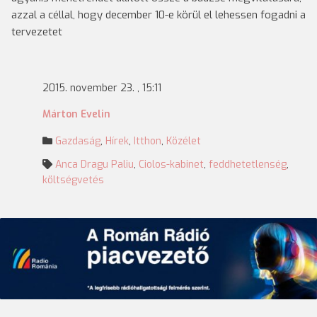
azzal a céllal, hogy december 10-e körül el lehessen fogadni a
tervezetet
2015. november 23. , 15:11
Márton Evelin
Gazdaság
,
Hírek
,
Itthon
,
Közélet
Anca Dragu Paliu
,
Ciolos-kabinet
,
feddhetetlenség
,
költségvetés