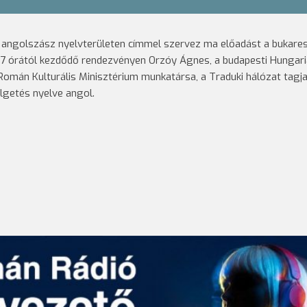
l angolszász nyelvterületen címmel szervez ma előadást a bukares
e 7 órától kezdődő rendezvényen Orzóy Ágnes, a budapesti Hungar
Román Kulturális Minisztérium munkatársa, a Traduki hálózat tagj
lgetés nyelve angol.