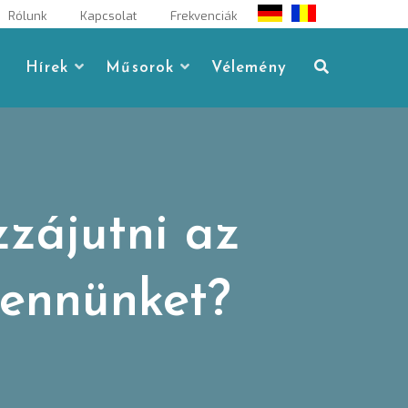
Rólunk
Kapcsolat
Frekvenciák
Hírek
Műsorok
Vélemény
zájutni az
bennünket?