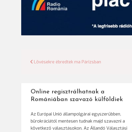
Bejegyzés
Lövésekre ébredtek ma Párizsban
navigáció
Online regisztrálhatnak a
Romániában szavazó külföldiek
Az Európai Unió állampolgárai egyszerűbben,
bürokráciától mentesen tudnak majd szavazni a
következő választásokon. Az Állandó Választási