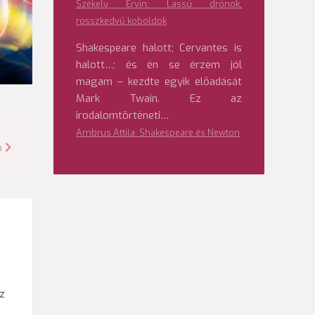
Székely Ervin: Lassú drónok,
rosszkedvű koboldok
Shakespeare halott; Cervantes is
halott…; és én se érzem jól
magam – kezdte egyik előadását
Mark Twain. Ez az
irodalomtörténeti…
Ambrus Attila: Shakespeare és Newton
p
az