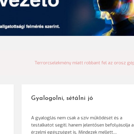
Terrorcselekmény miatt robbant fel az orosz gé
Gyalogolni, sétálni jó
A gyaloglás nem csak a szív működését és a
testalkatot segíti, hanem jelentősen befolyásolja 
érzelmi egészséget is. Mindezek mellett…