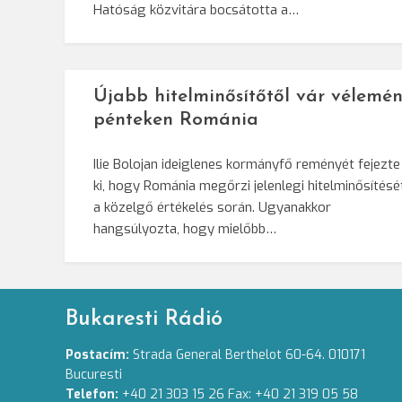
Hatóság közvitára bocsátotta a…
Újabb hitelminősítőtől vár vélemén
pénteken Románia
Ilie Bolojan ideiglenes kormányfő reményét fejezte
ki, hogy Románia megőrzi jelenlegi hitelminősítésé
a közelgő értékelés során. Ugyanakkor
hangsúlyozta, hogy mielőbb…
Bukaresti Rádió
Postacím:
Strada General Berthelot 60-64. 010171
Bucuresti
Telefon:
+40 21 303 15 26 Fax: +40 21 319 05 58