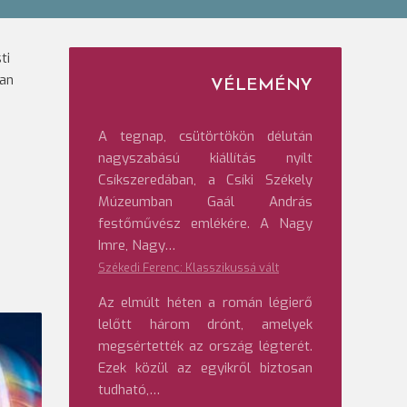
ti
ian
VÉLEMÉNY
a
A tegnap, csütörtökön délután
nagyszabású kiállítás nyílt
Csíkszeredában, a Csíki Székely
Múzeumban Gaál András
festőművész emlékére. A Nagy
Imre, Nagy…
Székedi Ferenc: Klasszikussá vált
Az elmúlt héten a román légierő
lelőtt három drónt, amelyek
megsértették az ország légterét.
Ezek közül az egyikről biztosan
tudható,…