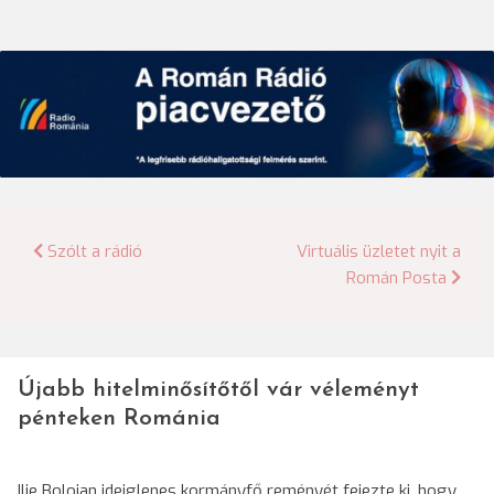
Bejegyzés
Szólt a rádió
Virtuális üzletet nyit a
Román Posta
navigáció
Újabb hitelminősítőtől vár véleményt
pénteken Románia
Ilie Bolojan ideiglenes kormányfő reményét fejezte ki, hogy