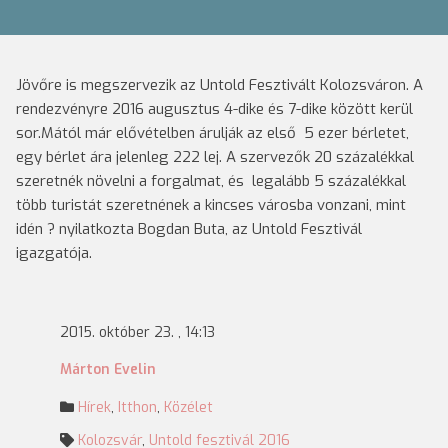
Jövőre is megszervezik az Untold Fesztivált Kolozsváron. A
rendezvényre 2016 augusztus 4-dike és 7-dike között kerül
sor.Mától már elővételben árulják az első 5 ezer bérletet,
egy bérlet ára jelenleg 222 lej. A szervezők 20 százalékkal
szeretnék növelni a forgalmat, és legalább 5 százalékkal
több turistát szeretnének a kincses városba vonzani, mint
idén ? nyilatkozta Bogdan Buta, az Untold Fesztivál
igazgatója.
2015. október 23. , 14:13
Márton Evelin
Hírek
,
Itthon
,
Közélet
Kolozsvár
,
Untold fesztivál 2016