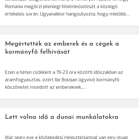
Románia megőrzi jelenlegi hitelminősítését a közelgő
értékelés során. Ugyanakkor hangsúlyozta, hogy mielőbb…
Megértették az emberek és a cégek a
kormányfő felhívását
Ezen a héten csökkent a 19-23 óra közötti időszakban az
áramfogyasztás, ezért Ilie Bolojan ügyvivő kormányfő
köszönetet mondott az embereknek,…
Lett volna idő a dunai munkálatokra
Már négy éve a közlekedési minisztériumnál van egy olyan