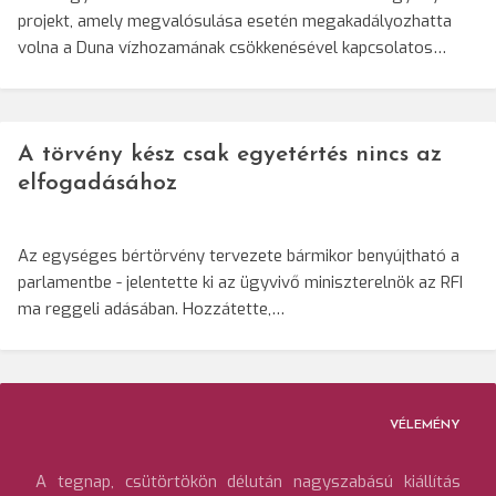
projekt, amely megvalósulása esetén megakadályozhatta
volna a Duna vízhozamának csökkenésével kapcsolatos…
A törvény kész csak egyetértés nincs az
elfogadásához
Az egységes bértörvény tervezete bármikor benyújtható a
parlamentbe - jelentette ki az ügyvivő miniszterelnök az RFI
ma reggeli adásában. Hozzátette,…
VÉLEMÉNY
A tegnap, csütörtökön délután nagyszabású kiállítás