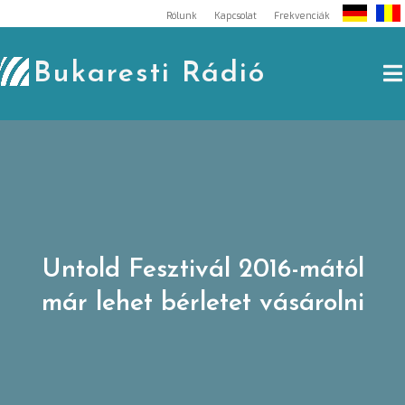
Skip
Rólunk
Kapcsolat
Frekvenciák
to
content
Bukaresti Rádió
Untold Fesztivál 2016-mától
már lehet bérletet vásárolni