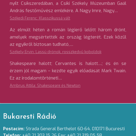
nyílt Csíkszeredában, a Csíki Székely Múzeumban Gaál
András festőművész emlékére. A Nagy Imre, Nagy…
Székedi Ferenc: Klasszikussá vált
Az elmúlt héten a román légierő lelőtt három drónt,
amelyek megsértették az ország légterét. Ezek közül
az egyikről biztosan tudható,…
Székely Ervin: Lassú drónok, rosszkedvű koboldok
Shakespeare halott; Cervantes is halott…; és én se
érzem jól magam – kezdte egyik előadását Mark Twain.
Ez az irodalomtörténeti…
Ambrus Attila: Shakespeare és Newton
Bukaresti Rádió
Postacím:
Strada General Berthelot 60-64. 010171 Bucuresti
Telefon:
+40 21 303 15 26 Fax: +40 21 319 05 58