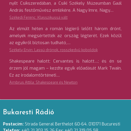
nyílt Csíkszeredában, a Csíki Székely Múzeumban Gaál
András festőművész emlékére. A Nagy Imre, Nagy…
Székedi Ferenc: Klasszikussá vált
Az elmúlt héten a román légierő lelőtt három drónt,
amelyek megsértették az ország légterét. Ezek közül
az egyikről biztosan tudható,…
Székely Ervin: Lassú drónok, rosszkedvű koboldok
Shakespeare halott; Cervantes is halott…; és én se
érzem jól magam – kezdte egyik előadását Mark Twain.
Ez az irodalomtörténeti…
Ambrus Attila: Shakespeare és Newton
Bukaresti Rádió
Postacím:
Strada General Berthelot 60-64. 010171 Bucuresti
Telefon:
+40 21 303 15 26 Fax: +40 21 319 05 58