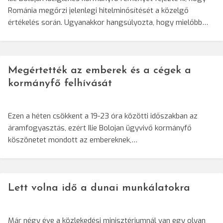
Románia megőrzi jelenlegi hitelminősítését a közelgő
értékelés során. Ugyanakkor hangsúlyozta, hogy mielőbb…
Megértették az emberek és a cégek a
kormányfő felhívását
Ezen a héten csökkent a 19-23 óra közötti időszakban az
áramfogyasztás, ezért Ilie Bolojan ügyvivő kormányfő
köszönetet mondott az embereknek,…
Lett volna idő a dunai munkálatokra
Már négy éve a közlekedési minisztériumnál van egy olyan