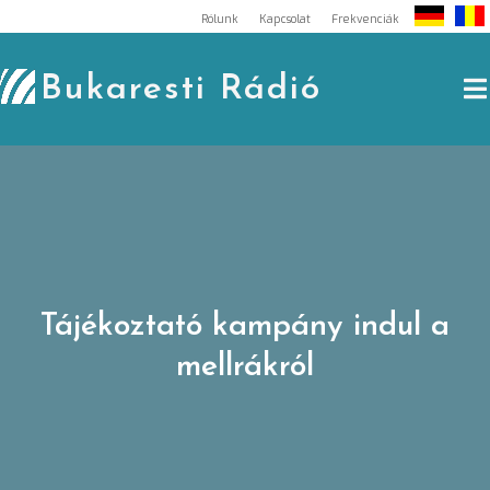
Skip
Rólunk
Kapcsolat
Frekvenciák
to
content
Bukaresti Rádió
Tájékoztató kampány indul a
mellrákról