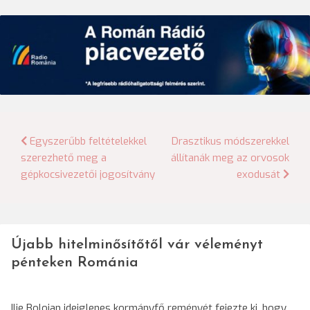
Bejegyzés
Egyszerűbb feltételekkel
Drasztikus módszerekkel
szerezhető meg a
állítanák meg az orvosok
navigáció
gépkocsivezetői jogosítvány
exodusát
Újabb hitelminősítőtől vár véleményt
pénteken Románia
Ilie Bolojan ideiglenes kormányfő reményét fejezte ki, hogy