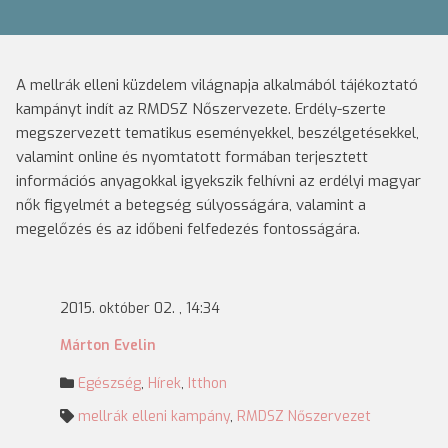
A mellrák elleni küzdelem világnapja alkalmából tájékoztató
kampányt indít az RMDSZ Nőszervezete. Erdély-szerte
megszervezett tematikus eseményekkel, beszélgetésekkel,
valamint online és nyomtatott formában terjesztett
információs anyagokkal igyekszik felhívni az erdélyi magyar
nők figyelmét a betegség súlyosságára, valamint a
megelőzés és az időbeni felfedezés fontosságára.
2015. október 02. , 14:34
Márton Evelin
Egészség
,
Hírek
,
Itthon
mellrák elleni kampány
,
RMDSZ Nőszervezet