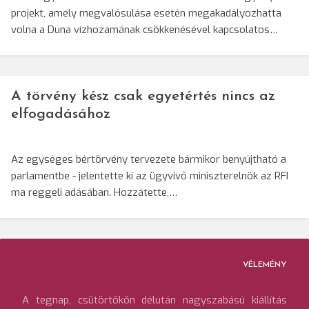
projekt, amely megvalósulása esetén megakadályozhatta
volna a Duna vízhozamának csökkenésével kapcsolatos…
A törvény kész csak egyetértés nincs az
elfogadásához
Az egységes bértörvény tervezete bármikor benyújtható a
parlamentbe - jelentette ki az ügyvivő miniszterelnök az RFI
ma reggeli adásában. Hozzátette,…
VÉLEMÉNY
A tegnap, csütörtökön délután nagyszabású kiállítás