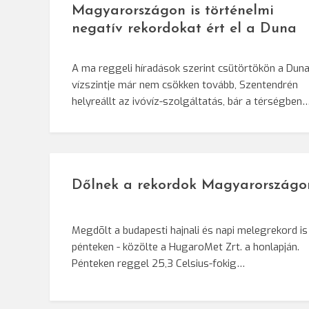
Magyarországon is történelmi
negatív rekordokat ért el a Duna
A ma reggeli híradások szerint csütörtökön a Dun
vízszintje már nem csökken tovább, Szentendrén
helyreállt az ivóvíz-szolgáltatás, bár a térségben
Dőlnek a rekordok Magyarországo
Megdõlt a budapesti hajnali és napi melegrekord is
pénteken - közölte a HugaroMet Zrt. a honlapján.
Pénteken reggel 25,3 Celsius-fokig…