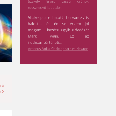
Székely Ervin: Lassú drónok,
rosszkedvű koboldok
Shakespeare halott; Cervantes is
halott…; és én se érzem jól
magam – kezdte egyik előadását
Mark Twain. Ez az
irodalomtörténeti…
Ambrus Attila: Shakespeare és Newton
írű
ó