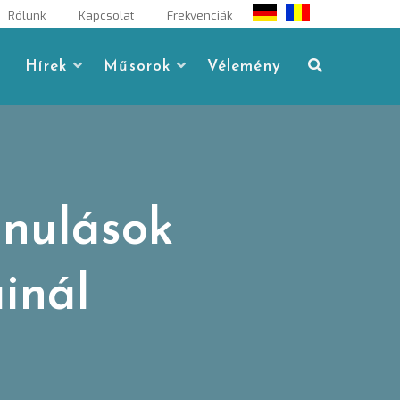
Rólunk
Kapcsolat
Frekvenciák
Hírek
Műsorok
Vélemény
nulások
inál