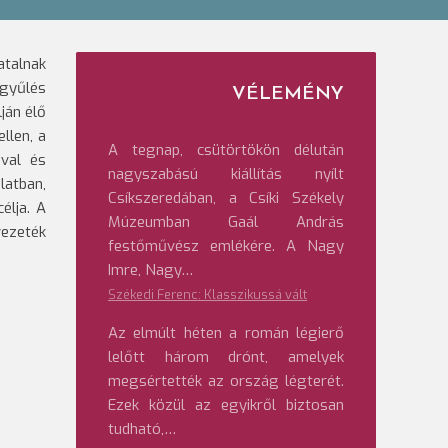
atalnak
gyűlés
VÉLEMÉNY
ján élő
llen, a
A tegnap, csütörtökön délután
ával és
nagyszabású kiállítás nyílt
latban,
Csíkszeredában, a Csíki Székely
élja. A
Múzeumban Gaál András
vezeték
festőművész emlékére. A Nagy
Imre, Nagy…
Székedi Ferenc: Klasszikussá vált
Az elmúlt héten a román légierő
lelőtt három drónt, amelyek
megsértették az ország légterét.
Ezek közül az egyikről biztosan
tudható,…