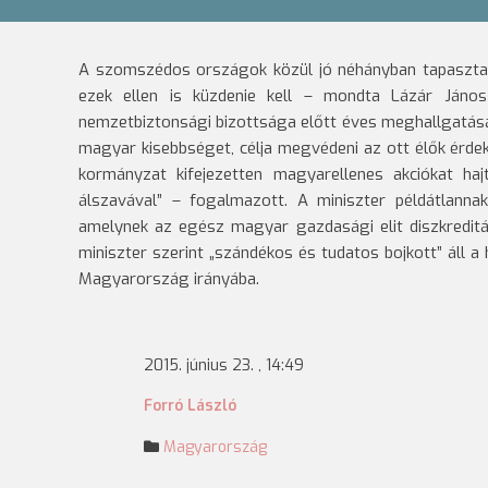
A szomszédos országok közül jó néhányban tapasztalh
ezek ellen is küzdenie kell – mondta Lázár Ján
nemzetbiztonsági bizottsága előtt éves meghallgatás
magyar kisebbséget, célja megvédeni az ott élők érdek
kormányzat kifejezetten magyarellenes akciókat haj
álszavával” – fogalmazott. A miniszter példátlanna
amelynek az egész magyar gazdasági elit diszkreditál
miniszter szerint „szándékos és tudatos bojkott” áll 
Magyarország irányába.
2015. június 23. , 14:49
Forró László
Magyarország