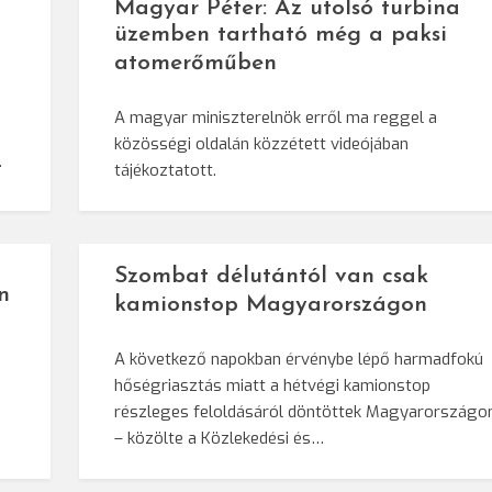
Magyar Péter: Az utolsó turbina
üzemben tartható még a paksi
atomerőműben
a
A magyar miniszterelnök erről ma reggel a
közösségi oldalán közzétett videójában
…
tájékoztatott.
Szombat délutántól van csak
n
kamionstop Magyarországon
A következő napokban érvénybe lépő harmadfokú
hőségriasztás miatt a hétvégi kamionstop
részleges feloldásáról döntöttek Magyarországo
– közölte a Közlekedési és…