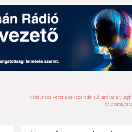
Védelmébe vette a csíkszeredai elöljárókat a világh
hálózatkutat