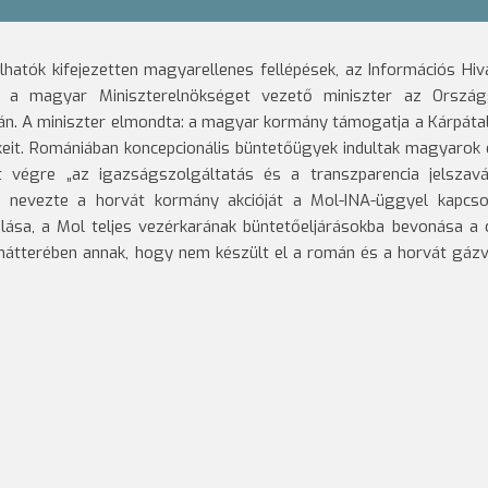
atók kifejezetten magyarellenes fellépések, az Információs Hiv
os
a magyar Miniszterelnökséget vezető miniszter az Ország
án.
A miniszter elmondta: a magyar kormány támogatja a Kárpátal
eit. Romániában koncepcionális büntetőügyek indultak magyarok e
t végre „az igazságszolgáltatás és a transzparencia jelszav
k nevezte a horvát kormány akcióját a Mol-INA-üggyel kapcso
ása, a Mol teljes vezérkarának büntetőeljárásokba bevonása a c
a hátterében annak, hogy nem készült el a román és a horvát gáz