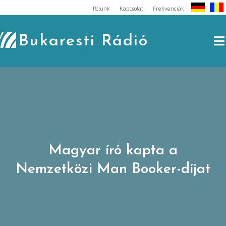
Skip
Rólunk
Kapcsolat
Frekvenciák
to
content
Bukaresti Rádió
Magyar író kapta a
Nemzetközi Man Booker-díjat