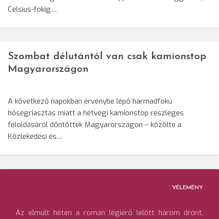
Celsius-fokig…
Szombat délutántól van csak kamionstop
Magyarországon
A következő napokban érvénybe lépő harmadfokú
hőségriasztás miatt a hétvégi kamionstop részleges
feloldásáról döntöttek Magyarországon – közölte a
Közlekedési és…
VÉLEMÉNY
Az elmúlt héten a román légierő lelőtt három drónt,