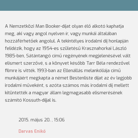
A Nemzetközi Man Booker-díjat olyan élő alkotó kaphatja
meg, aki vagy angol nyelven ír, vagy munkái általában
hozzáférhetőek angolul.
A tekintélyes irodalmi díj honlapján
felidézik, hogy az 1954-es születésű Krasznahorkai László
1985-ben, Sátántangó című regényének megjelenésével vált
elismert szerzővé, s a könyvet később Tarr Béla rendezővel
filmre is vitték. 1993-ban az Ellenállás melankóliája című
munkájáért megkapta a német Bestenliste díjat az év legjobb
irodalmi műveként, s azóta számos más irodalmi díj mellett
kitüntették a magyar állam legmagasabb elismerésének
számító Kossuth-díjjal is.
2015. május 20. , 15:06
Darvas Enikő