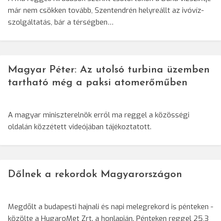
már nem csökken tovább, Szentendrén helyreállt az ivóvíz-
szolgáltatás, bár a térségben…
Magyar Péter: Az utolsó turbina üzemben
tartható még a paksi atomerőműben
A magyar miniszterelnök erről ma reggel a közösségi
oldalán közzétett videójában tájékoztatott.
Dőlnek a rekordok Magyarországon
Megdõlt a budapesti hajnali és napi melegrekord is pénteken -
közölte a HugaroMet Zrt. a honlapján. Pénteken reggel 25,3