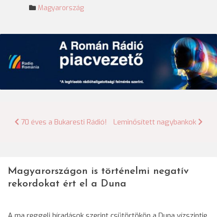
Magyarország
Bejegyzés
70 éves a Bukaresti Rádió!
Leminősített nagybankok
navigáció
Magyarországon is történelmi negatív
rekordokat ért el a Duna
A ma reggeli híradások szerint csütörtökön a Duna vízszintje