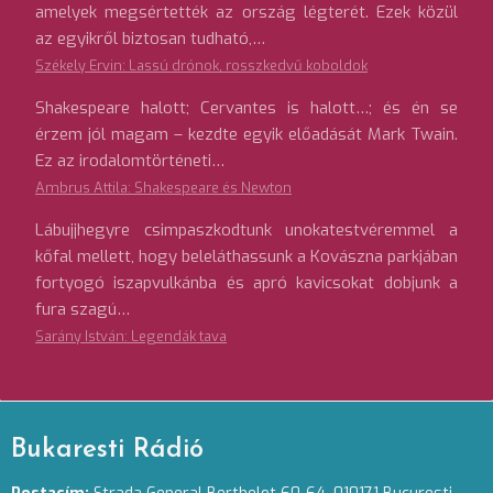
amelyek megsértették az ország légterét. Ezek közül
az egyikről biztosan tudható,…
Székely Ervin: Lassú drónok, rosszkedvű koboldok
Shakespeare halott; Cervantes is halott…; és én se
érzem jól magam – kezdte egyik előadását Mark Twain.
Ez az irodalomtörténeti…
Ambrus Attila: Shakespeare és Newton
Lábujjhegyre csimpaszkodtunk unokatestvéremmel a
kőfal mellett, hogy beleláthassunk a Kovászna parkjában
fortyogó iszapvulkánba és apró kavicsokat dobjunk a
fura szagú…
Sarány István: Legendák tava
Bukaresti Rádió