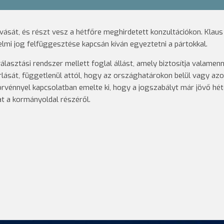
ását, és részt vesz a hétfőre meghirdetett konzultációkon. Klaus
lmi jog felfüggesztése kapcsán kíván egyeztetni a pártokkal.
lasztási rendszer mellett foglal állást, amely biztosítja valamenn
lását, függetlenül attól, hogy az országhatárokon belül vagy az
 törvénnyel kapcsolatban emelte ki, hogy a jogszabályt már jövő hé
at a kormányoldal részéről.