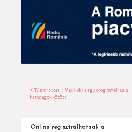
Bejegyzés
Tűzharc tört ki Mexikóban egy drogkartell és a
hatóságok között
navigáció
Online regisztrálhatnak a