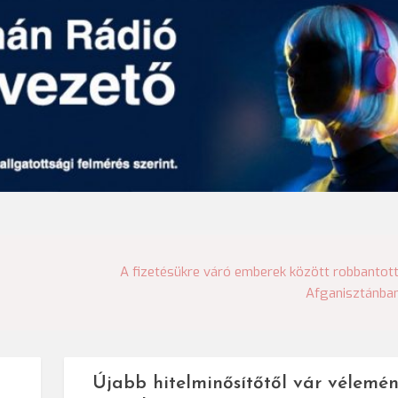
A fizetésükre váró emberek között robbantot
Afganisztánba
Újabb hitelminősítőtől vár vélemén