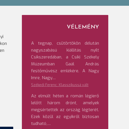
VÉLEMÉNY
yi
A tegnap, csütörtökön délután
okon
nagyszabású kiállítás nyílt
ten
Csíkszeredában, a Csíki Székely
Múzeumban Gaál András
festőművész emlékére. A Nagy
Imre, Nagy…
Székedi Ferenc: Klasszikussá vált
Az elmúlt héten a román légierő
lelőtt három drónt, amelyek
megsértették az ország légterét.
Ezek közül az egyikről biztosan
tudható,…