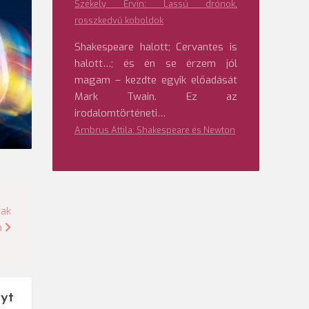
Székely Ervin: Lassú drónok,
rosszkedvű koboldok
Shakespeare halott; Cervantes is
halott…; és én se érzem jól
magam – kezdte egyik előadását
Mark Twain. Ez az
irodalomtörténeti…
Ambrus Attila: Shakespeare és Newton
tak
n
yt