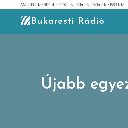
Skip
AM: 603 kHz • 909 kHz • 1197 kHz • 1314 kHz • 1404 kHz • 1593 kHz
to
content
Bukaresti Rádió
Újabb egyez