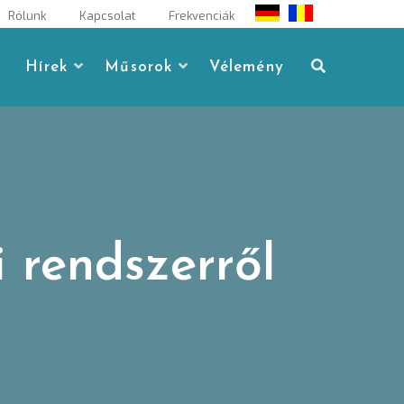
Rólunk
Kapcsolat
Frekvenciák
Hírek
Műsorok
Vélemény
 rendszerről