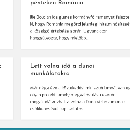
pénteken Románia
Ilie Bolojan ideiglenes kormányfő reményét fejezte
ki, hogy Románia megőrzi jelenlegi hitelminősítésé
a közelgő értékelés során. Ugyanakkor
hangsúlyozta, hogy mielőbb…
k
Lett volna idő a dunai
munkálatokra
Már négy éve a közlekedési minisztériumnál van e
olyan projekt, amely megvalósulása esetén
megakadályozhatta volna a Duna vízhozamának
csökkenésével kapcsolatos…