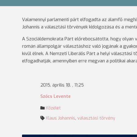
Valamennyi parlamenti párt elfogadta az álamfő meghív
Johannis a választási törvények kidolgozása és a mente
A Szociáldemokrata Párt előrebocsátotta, hogy olyan vá
román állampolgár választáshoz való jogának a gyakor
kívül élnek. A Nemzeti Liberális Párt a helyi választási
elfogadhatják, amennyiben erre megvan a politikai akar
2015. április 18. , 11:25
Szőcs Levente
Közélet
Klaus Johannis
,
választási törvény