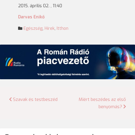
2015. április 02. , 11:40
Darvas Enikő
Egészség
,
Hírek
,
Itthon
Bejegyzés
Szavak és testbeszéd
Miért beszédes az első
benyomás?
navigáció