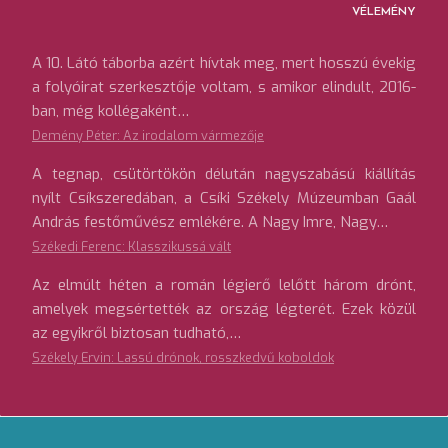
VÉLEMÉNY
A 10. Látó táborba azért hívtak meg, mert hosszú évekig
a folyóirat szerkesztője voltam, s amikor elindult, 2016-
ban, még kollégaként…
Demény Péter: Az irodalom vármezője
A tegnap, csütörtökön délután nagyszabású kiállítás
nyílt Csíkszeredában, a Csíki Székely Múzeumban Gaál
András festőművész emlékére. A Nagy Imre, Nagy…
Székedi Ferenc: Klasszikussá vált
Az elmúlt héten a román légierő lelőtt három drónt,
amelyek megsértették az ország légterét. Ezek közül
az egyikről biztosan tudható,…
Székely Ervin: Lassú drónok, rosszkedvű koboldok