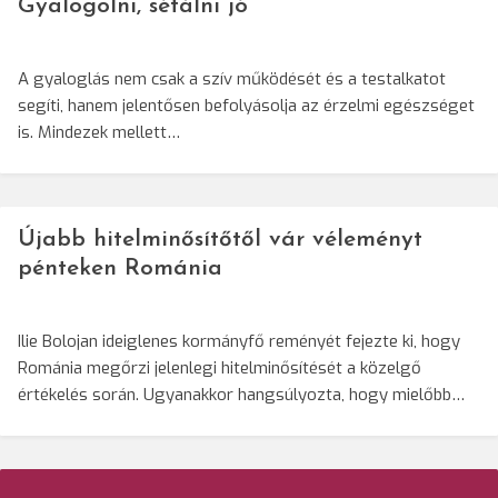
Gyalogolni, sétálni jó
A gyaloglás nem csak a szív működését és a testalkatot
segíti, hanem jelentősen befolyásolja az érzelmi egészséget
is. Mindezek mellett…
Újabb hitelminősítőtől vár véleményt
pénteken Románia
Ilie Bolojan ideiglenes kormányfő reményét fejezte ki, hogy
Románia megőrzi jelenlegi hitelminősítését a közelgő
értékelés során. Ugyanakkor hangsúlyozta, hogy mielőbb…