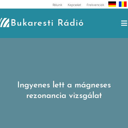
Skip
Rólunk
Kapcsolat
Frekvenciák
to
content
Bukaresti Rádió
Ingyenes lett a mágneses
rezonancia vizsgálat