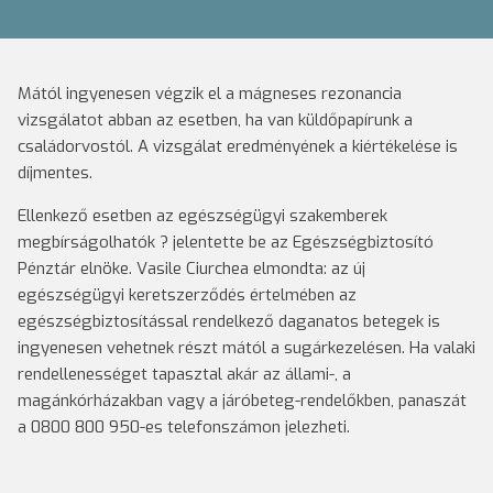
Mától ingyenesen végzik el a mágneses rezonancia
vizsgálatot abban az esetben, ha van küldőpapírunk a
családorvostól. A vizsgálat eredményének a kiértékelése is
díjmentes.
Ellenkező esetben az egészségügyi szakemberek
megbírságolhatók ? jelentette be az Egészségbiztosító
Pénztár elnöke. Vasile Ciurchea elmondta: az új
egészségügyi keretszerződés értelmében az
egészségbiztosítással rendelkező daganatos betegek is
ingyenesen vehetnek részt mától a sugárkezelésen. Ha valaki
rendellenességet tapasztal akár az állami-, a
magánkórházakban vagy a járóbeteg-rendelőkben, panaszát
a 0800 800 950-es telefonszámon jelezheti.