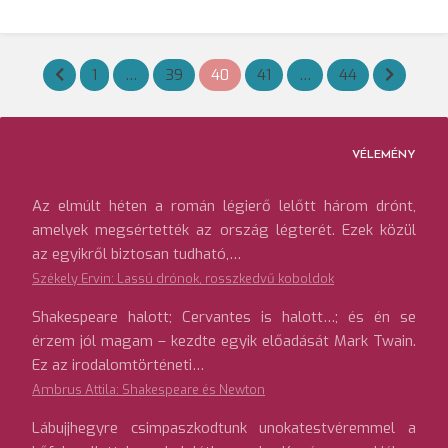
Bejegyzések
1
…
39
40
41
…
44
lapozása
VÉLEMÉNY
Az elmúlt héten a román légierő lelőtt három drónt,
amelyek megsértették az ország légterét. Ezek közül
az egyikről biztosan tudható,…
Székely Ervin: Lassú drónok, rosszkedvű koboldok
Shakespeare halott; Cervantes is halott…; és én se
érzem jól magam – kezdte egyik előadását Mark Twain.
Ez az irodalomtörténeti…
Ambrus Attila: Shakespeare és Newton
Lábujjhegyre csimpaszkodtunk unokatestvéremmel a