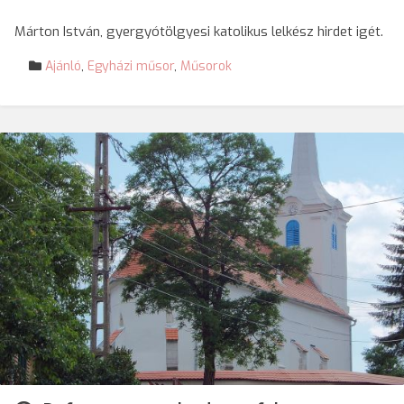
Márton István, gyergyótölgyesi katolikus lelkész hirdet igét.
Ajánló
,
Egyházi műsor
,
Műsorok