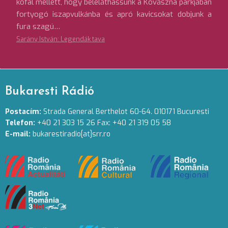
kőfal mellett, hogy beleláthassunk a Kovászna parkjában
fortyogó iszapvulkánba és apró kavicsokat dobjunk a
fura szagú…
Sarány István: Legendák tava
Bukaresti Rádió
Postacím:
Strada General Berthelot 60-64. 010171 Bucuresti
Telefon:
+40 21 303 15 26 Fax: +40 21 319 05 58
E-mail:
bukarestiradio[at]srr.ro