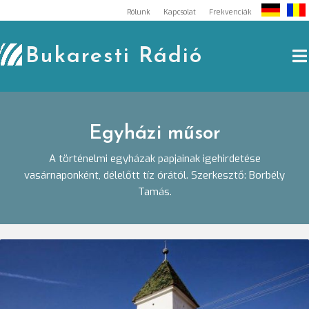
Skip
Rólunk
Kapcsolat
Frekvenciák
to
content
Bukaresti Rádió
Egyházi műsor
A történelmi egyházak papjainak igehirdetése
vasárnaponként, délelőtt tíz órától. Szerkesztő: Borbély
Tamás.