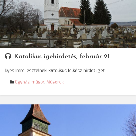
Katolikus igehirdetés, február 21.
Ilyés Imre, esztelneki katolikus lelkész hirdet igét.
Egyházi műsor
,
Műsorok