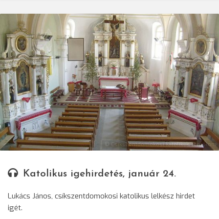
© Csíkszentdomokosi katolikus templom
Katolikus igehirdetés, január 24.
Lukács János, csíkszentdomokosi katolikus lelkész hirdet
igét.