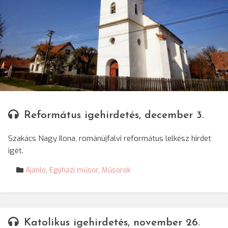
© Románújfalvi református templom
Református igehirdetés, december 3.
Szakács Nagy Ilona, románújfalvi református lelkész hirdet
igét.
Ajánló
,
Egyházi műsor
,
Műsorok
Katolikus igehirdetés, november 26.