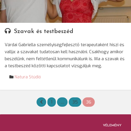
Szavak és testbeszéd
Várdai Gabriella személyiségfejlesztő terapeutaként hiszi és
vallja: a szavakat tudatosan kell használni. Csakhogy amikor
beszélünk, nem feltétlenül kommunikálunk is. Ma a szavak és
a testbeszéd közötti kapcsolatot vizsgáljuk meg.
Natura Stúdió
Bejegyzések
1
…
35
36
lapozása
VÉLEMÉNY