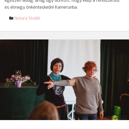
egészen addig, amíg úgy döntött, hogy kilép a rendszerből
és elmegy önkénteskedni Kamerunba.
Natura Stúdió
© Várdai Gabriella/SRR