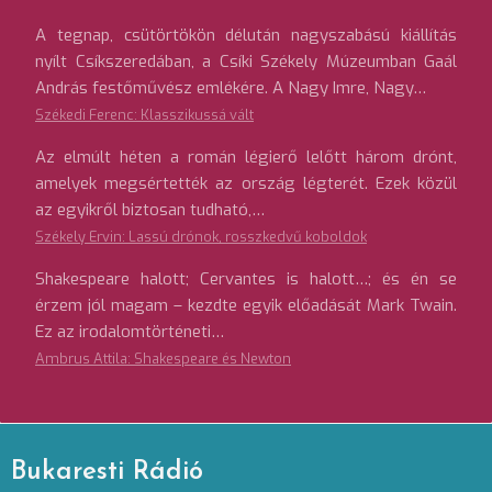
A tegnap, csütörtökön délután nagyszabású kiállítás
nyílt Csíkszeredában, a Csíki Székely Múzeumban Gaál
András festőművész emlékére. A Nagy Imre, Nagy…
Székedi Ferenc: Klasszikussá vált
Az elmúlt héten a román légierő lelőtt három drónt,
amelyek megsértették az ország légterét. Ezek közül
az egyikről biztosan tudható,…
Székely Ervin: Lassú drónok, rosszkedvű koboldok
Shakespeare halott; Cervantes is halott…; és én se
érzem jól magam – kezdte egyik előadását Mark Twain.
Ez az irodalomtörténeti…
Ambrus Attila: Shakespeare és Newton
Bukaresti Rádió