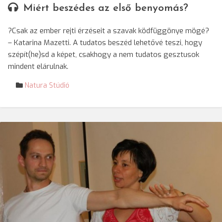
Miért beszédes az első benyomás?
?Csak az ember rejti érzéseit a szavak ködfüggönye mögé?
– Katarina Mazetti. A tudatos beszéd lehetővé teszi, hogy
szépít(he)sd a képet, csakhogy a nem tudatos gesztusok
mindent elárulnak.
Natura Stúdió