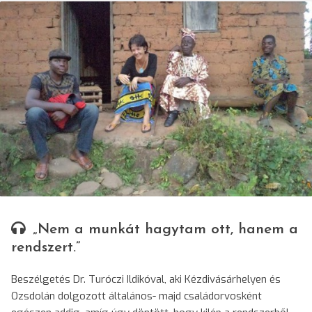
© Dr. Turóczi Ildikó/SRR
„Nem a munkát hagytam ott, hanem a
rendszert.”
Beszélgetés Dr. Turóczi Ildikóval, aki Kézdivásárhelyen és
Ozsdolán dolgozott általános- majd családorvosként