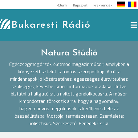
Skip
Rólunk
Kapcsolat
Frekvenciák
to
content
Bukaresti Rádió
Natura Stúdió
Egészségmegőrző-, életmód magazinműsor, amelyben a
környezettisztelet is fontos szerepet kap. A cél a
mindennapok jó közérzetéhez, egészséges életviteléhez
szükséges, kevésbé ismert információk átadása, illetve
biztatni a hallgatókat a nyitott gondolkodásra. A műsor
kimondottan törekszik arra, hogy a hagyomány,
hagyományos megoldások is kerüljenek bele az
összeállításba. Mottója: természetesen. Szemlélete:
holisztikus. Szerkesztő: Benedek Csilla.