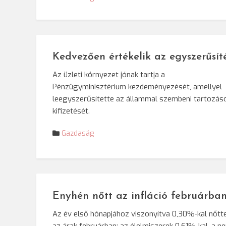
Kedvezően értékelik az egyszerűsít
Az üzleti környezet jónak tartja a
Pénzügyminisztérium kezdeményezését, amellyel
leegyszerűsítette az állammal szembeni tartozás
kifizetését.
Gazdaság
Enyhén nőtt az infláció februárba
Az év első hónapjához viszonyítva 0,30%-kal nőtt