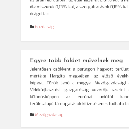
az árak februárban: az élelmiszerek 0,61%-kal, a n
élelmiszerek 0,13%-kal, a szolgáltatások 0,18%-kal
drágultak.
Gazdaság
Egyre több földet művelnek meg
Jelentősen csökkent a parlagon hagyott terület
mértéke Hargita megyében az előző évekh
képest. Török Jenő a megyei Mezőgazdasági 
Vidékfejlesztési igazgatóság vezetője szerint 
különösképpen az európai uniótól kapo
területalapú támogatások kifizetésének tudható be
Mezőgazdaság