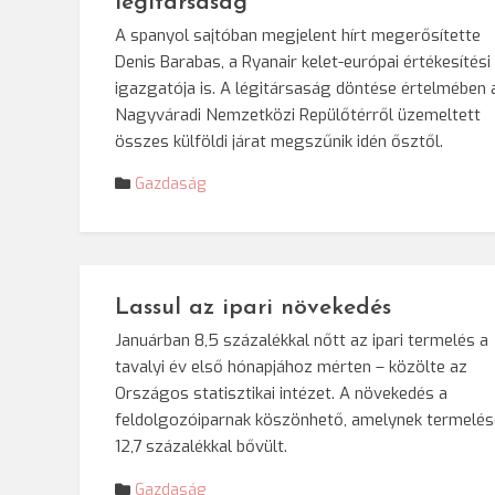
légitársaság
A spanyol sajtóban megjelent hírt megerősítette
Denis Barabas, a Ryanair kelet-európai értékesítési
igazgatója is. A légitársaság döntése értelmében 
Nagyváradi Nemzetközi Repülőtérről üzemeltett
összes külföldi járat megszűnik idén ősztől.
Gazdaság
Lassul az ipari növekedés
Januárban 8,5 százalékkal nőtt az ipari termelés a
tavalyi év első hónapjához mérten – közölte az
Országos statisztikai intézet. A növekedés a
feldolgozóiparnak köszönhető, amelynek termelés
12,7 százalékkal bővült.
Gazdaság