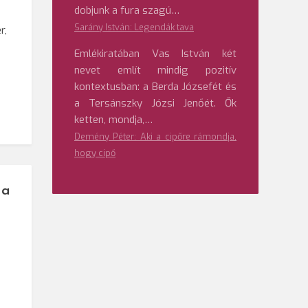
dobjunk a fura szagú…
Sarány István: Legendák tava
r,
Emlékiratában Vas István két
nevet említ mindig pozitív
kontextusban: a Berda Józsefét és
a Tersánszky Józsi Jenőét. Ők
ketten, mondja,…
Demény Péter: Aki a cipőre rámondja,
hogy cipő
 a