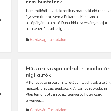
nem büntetnek
Nem működik az elektronikus matricakiadó rendsze
így sem útadót, sem a Bukarest-Konstanca
a
autópályán található Duna-hidakra érvényes díjat
nem lehet fizetni ideiglenesen.
Gazdaság
,
Társadalom
Műszaki vizsga nélkül is leadhatók
régi autók
A Roncsautó program keretében leadhatók a lejárt
műszaki vizsgás gépkocsik. A Környezetvédelmi
e
Alap lemondott arról az igényéről, hogy csak
érvényes…
Gazdaság
,
Társadalom