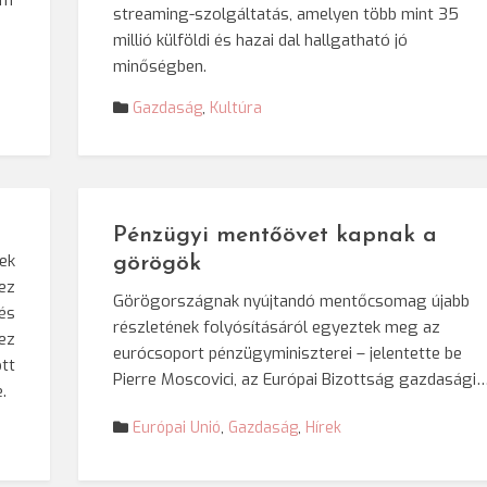
em
streaming-szolgáltatás, amelyen több mint 35
millió külföldi és hazai dal hallgatható jó
minőségben.
Gazdaság
,
Kultúra
Pénzügyi mentőövet kapnak a
ek
görögök
ez
Görögországnak nyújtandó mentőcsomag újabb
és
részletének folyósításáról egyeztek meg az
ez
eurócsoport pénzügyminiszterei – jelentette be
tt
Pierre Moscovici, az Európai Bizottság gazdasági
.
Európai Unió
,
Gazdaság
,
Hírek