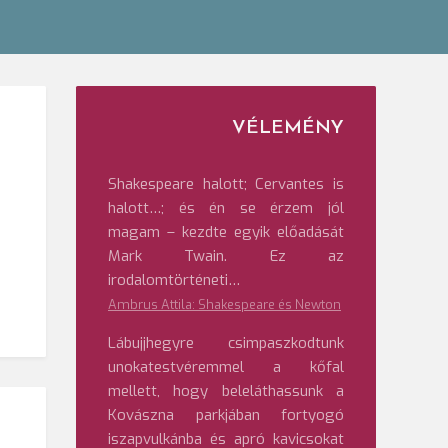
VÉLEMÉNY
Shakespeare halott; Cervantes is
halott…; és én se érzem jól
magam – kezdte egyik előadását
Mark Twain. Ez az
irodalomtörténeti…
Ambrus Attila: Shakespeare és Newton
Lábujjhegyre csimpaszkodtunk
unokatestvéremmel a kőfal
mellett, hogy beleláthassunk a
Kovászna parkjában fortyogó
iszapvulkánba és apró kavicsokat