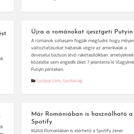
Újra a románokat ijesztgeti Putyin
ést
A románok sohasem fogják megtudni, hogy milye
változtatásokat hajtanak végre az amerikaiak a
deveselui bázison lévő rakétasilóikban, amelyeknek
ok
közelébe sem engedik őket ? jelentette ki Vlagyimi
Putyin pénteken.
Európai Unió
,
Gazdaság
Már Romániában is használható a
n
Spotify
ek
Mától Romániában is elérhető a Spotify zenei