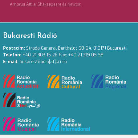
Ambrus Attila: Shakespeare és Newton
Bukaresti Rádió
Postacím:
Strada General Berthelot 60-64. 010171 Bucuresti
Telefon:
+40 21 303 15 26 Fax: +40 21 319 05 58
E-mail:
bukarestiradio[at]srr.ro