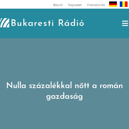
Skip
Rólunk
Kapcsolat
Frekvenciák
to
content
Bukaresti Rádió
Nulla százalékkal nőtt a román
gazdaság