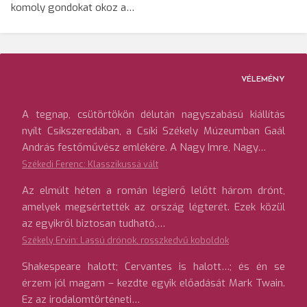
komoly gondokat okoz a…
VÉLEMÉNY
A tegnap, csütörtökön délután nagyszabású kiállítás
nyílt Csíkszeredában, a Csíki Székely Múzeumban Gaál
András festőművész emlékére. A Nagy Imre, Nagy…
Székedi Ferenc: Klasszikussá vált
Az elmúlt héten a román légierő lelőtt három drónt,
amelyek megsértették az ország légterét. Ezek közül
az egyikről biztosan tudható,…
Székely Ervin: Lassú drónok, rosszkedvű koboldok
Shakespeare halott; Cervantes is halott…; és én se
érzem jól magam – kezdte egyik előadását Mark Twain.
Ez az irodalomtörténeti…