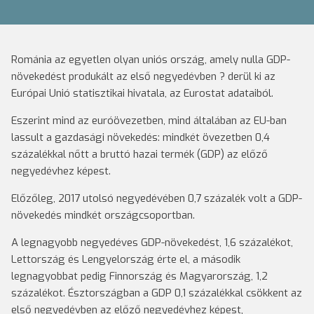
Románia az egyetlen olyan uniós ország, amely nulla GDP-
növekedést produkált az első negyedévben ? derül ki az
Európai Unió statisztikai hivatala, az Eurostat adataiból.
Eszerint mind az euróövezetben, mind általában az EU-ban
lassult a gazdasági növekedés: mindkét övezetben 0,4
százalékkal nőtt a bruttó hazai termék (GDP) az előző
negyedévhez képest.
Előzőleg, 2017 utolsó negyedévében 0,7 százalék volt a GDP-
növekedés mindkét országcsoportban.
A legnagyobb negyedéves GDP-növekedést, 1,6 százalékot,
Lettország és Lengyelország érte el, a második
legnagyobbat pedig Finnország és Magyarország, 1,2
százalékot. Észtországban a GDP 0,1 százalékkal csökkent az
első negyedévben az előző negyedévhez képest,