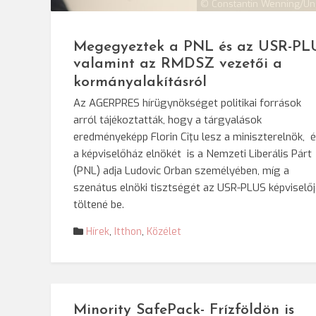
© Constantin Wenning/Un
Megegyeztek a PNL és az USR-PL
valamint az RMDSZ vezetői a
kormányalakításról
Az AGERPRES hírügynökséget politikai források
arról tájékoztatták, hogy a tárgyalások
eredményeképp Florin Cîţu lesz a miniszterelnök, 
a képviselőház elnökét is a Nemzeti Liberális Párt
(PNL) adja Ludovic Orban személyében, míg a
szenátus elnöki tisztségét az USR-PLUS képviselőj
töltené be.
Hírek
,
Itthon
,
Közélet
Minority SafePack- Frízföldön is