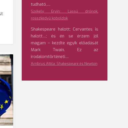
tudható,…
Székely Ervin: Lassú drónok,
st
rosszkedvű koboldok
Shakespeare halott; Cervantes is
halott…; és én se érzem jól
magam – kezdte egyik előadását
Mark Twain. Ez az
irodalomtörténeti…
Ambrus Attila: Shakespeare és Newton
splash