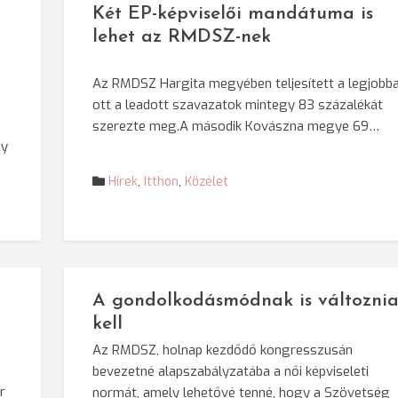
Két EP-képviselői mandátuma is
lehet az RMDSZ-nek
Az RMDSZ Hargita megyében teljesített a legjobba
ott a leadott szavazatok mintegy 83 százalékát
szerezte meg.A második Kovászna megye 69…
ny
Hírek
,
Itthon
,
Közélet
A gondolkodásmódnak is változni
kell
Az RMDSZ, holnap kezdődő kongresszusán
bevezetné alapszabályzatába a női képviseleti
r
normát, amely lehetővé tenné, hogy a Szövetség