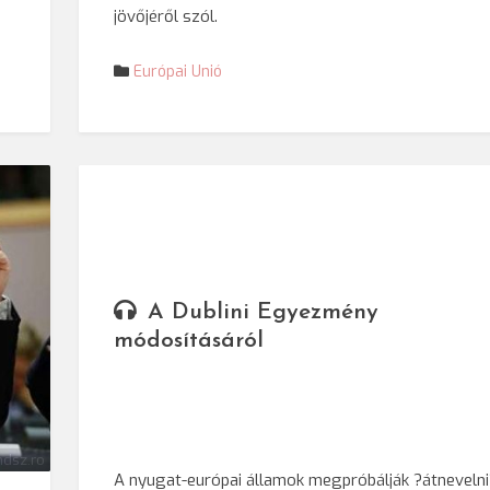
jövőjéről szól.
Európai Unió
A Dublini Egyezmény
módosításáról
dsz.ro
A nyugat-európai államok megpróbálják ?átnevelni