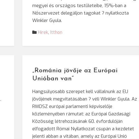
megyei és országos testületeibe, 15%-ban a
Nőszervezet delegáljon tagokat ? nyilatkozta
Winkler Gyula.
Hírek
,
Itthon
„Románia jövője az Európai
Unióban van”
Hangsúlyosabb szerepet kell vállalnunk az EU
,
jövőjének megvitatásában ? véli Winkler Gyula. Az
RMDSZ európai parlamenti képviselője
közleményében rámutat: az Európai Gazdasági
Közösség létrehozásának 60. évfordulóján
elfogadott Római Nyilatkozat csupán a kezdetet
jelenti abban a vitában, amely az Európai Unió