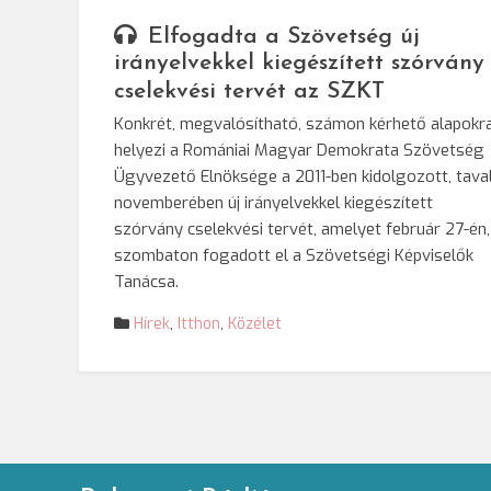
Elfogadta a Szövetség új
irányelvekkel kiegészített szórvány
cselekvési tervét az SZKT
Konkrét, megvalósítható, számon kérhető alapokr
helyezi a Romániai Magyar Demokrata Szövetség
Ügyvezető Elnöksége a 2011-ben kidolgozott, tava
novemberében új irányelvekkel kiegészített
szórvány cselekvési tervét, amelyet február 27-én,
szombaton fogadott el a Szövetségi Képviselők
Tanácsa.
Hírek
,
Itthon
,
Közélet
Bejegyzések
lapozása