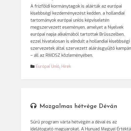
A frízföldi kormánytagok is aláírták az európai
kisebbségi kezdeményezést kedden, a hollandiai
tartományok európai uniós képviseletén
megszervezett eseményen, amelyet a Nyelvek
európai napja alkalmából tartottak Brüsszelben,
ezzel hivatalosan is elindult a hollandiai kisebbségi
szervezetek által szervezett aláírásgyűjtő kampá
– áll az RMDSZ közleményében.
Európai Unió
,
Hírek
Mozgalmas hétvége Déván
Sűrű program várta hétvégén a dévai és az
idelátogató magyarokat. A Hunyad Megyei Értéktá