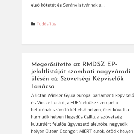
első kötetét és Sarány Istvánnak a…
Tudósítás
Megerősítette az RMDSZ EP-
jelöltlistáját szombati nagyváradi
ülésén az Szövetségi Képviselők
Tanácsa
A listán Winkler Gyula európai parlamenti képviselő
és Vincze Loránt, a FUEN elnöke szerepel a
befutónak számító két első helyen, őket követi a
harmadik helyen Hegedüs Csilla, a szövetség
kultúráért felelős ügyvezető alelnöke, negyedik
helyen Oltean Csongor, MIÉRT elnök, ötödik helyen