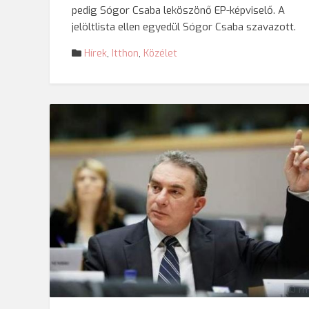
pedig Sógor Csaba leköszönő EP-képviselő. A
jelöltlista ellen egyedül Sógor Csaba szavazott.
Hírek
,
Itthon
,
Közélet
© rm