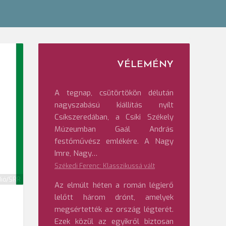
VÉLEMÉNY
A tegnap, csütörtökön délután
nagyszabású kiállítás nyílt
Csíkszeredában, a Csíki Székely
Múzeumban Gaál András
festőművész emlékére. A Nagy
Imre, Nagy…
Székedi Ferenc: Klasszikussá vált
dió/SRR
Az elmúlt héten a román légierő
lelőtt három drónt, amelyek
megsértették az ország légterét.
Ezek közül az egyikről biztosan