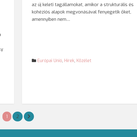
az új keleti tagállamokat, amikor a strukturális és
kohéziós alapok megvonásával fenyegetik őket,
amennyiben nem…
a
ly
Európai Unió
,
Hírek
,
Közélet
1
2