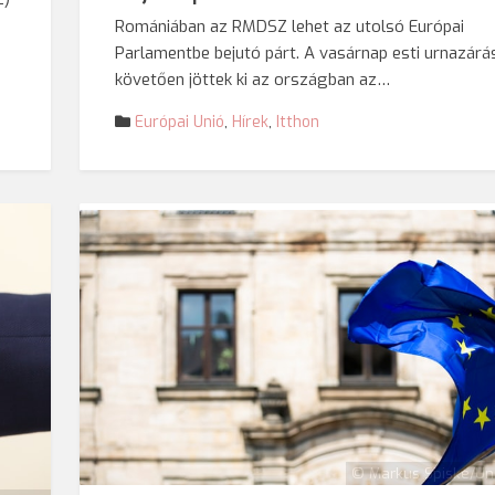
Romániában az RMDSZ lehet az utolsó Európai
Parlamentbe bejutó párt. A vasárnap esti urnazárá
követően jöttek ki az országban az…
Európai Unió
,
Hírek
,
Itthon
© Markus Spiske/Un