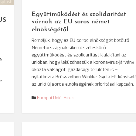
splash
Együttműködést és szolidaritást
US
várnak az EU soros német
elnökségétől
Reméljük, hogy az EU soros elnökségét betöltő
Németországnak sikerül széleskörű
együttműködést és szolidaritást kialakítani az
és
unióban, hogy leküzdhessük a koronavírus-járvány
okozta válságot, gazdasági területen is –
nyilatkozta Brüsszelben Winkler Gyula EP-képvisel
e
az unió új soros elnökségének prioritásai kapcsán.
Európai Unió
,
Hírek