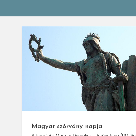
© Pataky Lehel Zs
Magyar szórvány napja
A Romániai Magyar Demokrata Szövetség (RMDS