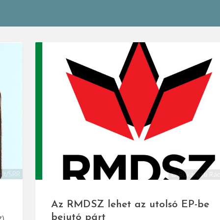
olt/SRR
© Bukaresti Rá
Az RMDSZ lehet az utolsó EP-be
bejutó párt
Z)