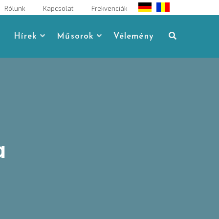
Rólunk
Kapcsolat
Frekvenciák
Hírek
Műsorok
Vélemény
a