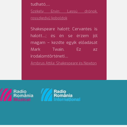
tudható,…
Székely Ervin: Lassú drónok,
rosszkedvű koboldok
Shakespeare halott; Cervantes is
halott…; és én se érzem jól
magam – kezdte egyik előadását
Mark Twain. Ez az
irodalomtörténeti…
Ambrus Attila: Shakespeare és Newton