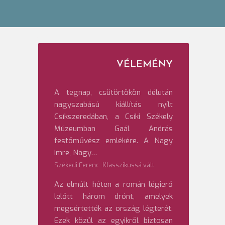
VÉLEMÉNY
A tegnap, csütörtökön délután
nagyszabású kiállítás nyílt
Csíkszeredában, a Csíki Székely
Múzeumban Gaál András
festőművész emlékére. A Nagy
Imre, Nagy…
Székedi Ferenc: Klasszikussá vált
Az elmúlt héten a román légierő
lelőtt három drónt, amelyek
megsértették az ország légterét.
Ezek közül az egyikről biztosan