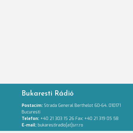
Bukaresti Rádió
Postacím:
Strada General Berthelot 60-64. 010171
Bucuresti
Telefon:
+40 21 303 15 26 Fax: +40 21 319 05 58
E-mail:
bukarestiradio[at]srr.ro