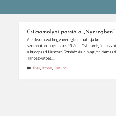
Csíksomolyói passió a „Nyeregben”
A csíksomlyói hegynyeregben mutatja be
szombaton, augusztus 18-án a Csíksomlyói passió
a budapesti Nemzeti Színház és a Magyar Nemzeti
Táncegyüttes.…
Hírek
,
Itthon
,
Kultúra