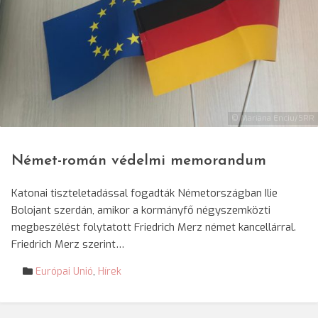
© Mariana Enciu/SRR
Német-román védelmi memorandum
Katonai tiszteletadással fogadták Németországban Ilie
Bolojant szerdán, amikor a kormányfő négyszemközti
megbeszélést folytatott Friedrich Merz német kancellárral.
Friedrich Merz szerint…
Európai Unió
,
Hírek