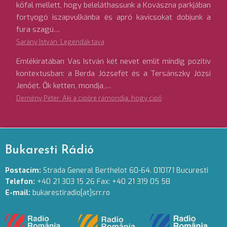
kőfal mellett, hogy beleláthassunk a Kovászna parkjában
fortyogó iszapvulkánba és apró kavicsokat dobjunk a
fura szagú…
Sarány István: Legendák tava
Emlékiratában Vas István két nevet említ mindig pozitív
kontextusban: a Berda Józsefét és a Tersánszky Józsi
Jenőét. Ők ketten, mondja,…
Demény Péter: Aki a cipőre rámondja, hogy cipő
Bukaresti Rádió
Postacím:
Strada General Berthelot 60-64. 010171 Bucuresti
Telefon:
+40 21 303 15 26 Fax: +40 21 319 05 58
E-mail:
bukarestiradio[at]srr.ro