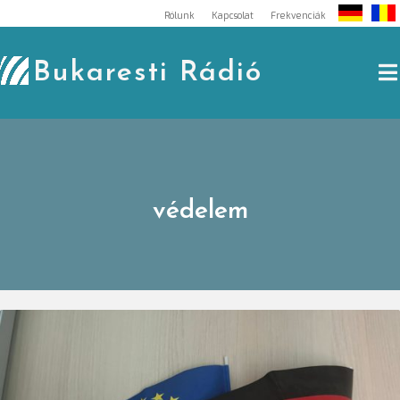
Skip
Rólunk
Kapcsolat
Frekvenciák
to
content
Bukaresti Rádió
védelem