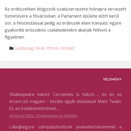
Az erdészetben dolgozók szakszervezete holnapra tervezett
tüntetésére a fővárosban, a Parlament épülete előtt kerül
sor, a felvonulással pedig az erdészek ellen irányuló, egyre
gyakoribb erőszakos cselekedetekre akarják felhívni a
figyelmet.
Gazdaság
,
Hírek
,
Itthon
,
Közélet
VÉLEMÉNY
Shakespeare halott; Cervantes is halott…; és én se
érzem jól magam – kezdte egyik előadását Mark Twain.
Ez az irodalomtörténeti…
Ambrus Attila: Shakespeare és Newton
Lábujjhegyre csimpaszkodtunk unokatestvéremmel a