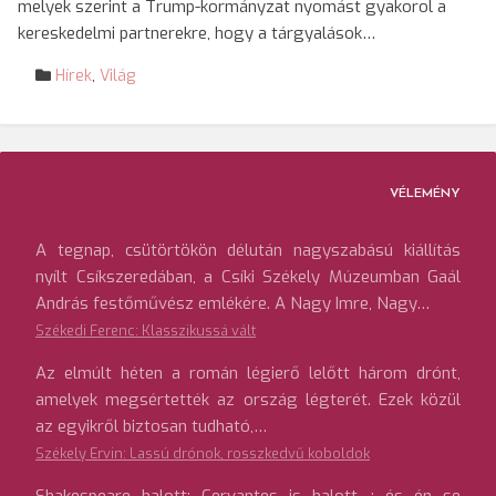
melyek szerint a Trump-kormányzat nyomást gyakorol a
kereskedelmi partnerekre, hogy a tárgyalások…
Hírek
,
Világ
VÉLEMÉNY
A tegnap, csütörtökön délután nagyszabású kiállítás
nyílt Csíkszeredában, a Csíki Székely Múzeumban Gaál
András festőművész emlékére. A Nagy Imre, Nagy…
Székedi Ferenc: Klasszikussá vált
Az elmúlt héten a román légierő lelőtt három drónt,
amelyek megsértették az ország légterét. Ezek közül
az egyikről biztosan tudható,…
Székely Ervin: Lassú drónok, rosszkedvű koboldok