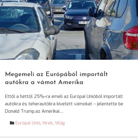
© Darvas Enikő/SRR
Megemeli az Európából importált
autókra a vámot Amerika
Ettől a héttől 25%-ra emeli az Európai Unióból importált
autókra és teherautókra kivetett vámokat – jelentette be
Donald Trump,az Amerikai…
Európai Unió
,
Hírek
,
Világ