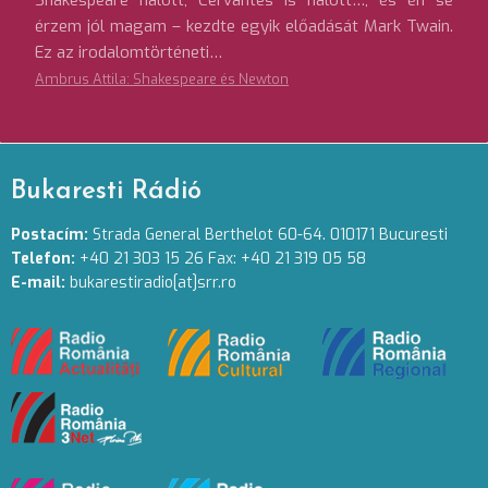
Shakespeare halott; Cervantes is halott…; és én se
érzem jól magam – kezdte egyik előadását Mark Twain.
Ez az irodalomtörténeti…
Ambrus Attila: Shakespeare és Newton
Bukaresti Rádió
Postacím:
Strada General Berthelot 60-64. 010171 Bucuresti
Telefon:
+40 21 303 15 26 Fax: +40 21 319 05 58
E-mail:
bukarestiradio[at]srr.ro