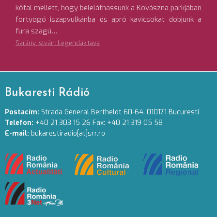
kőfal mellett, hogy beleláthassunk a Kovászna parkjában
fortyogó iszapvulkánba és apró kavicsokat dobjunk a
fura szagú…
Sarány István: Legendák tava
Bukaresti Rádió
Postacím:
Strada General Berthelot 60-64. 010171 Bucuresti
Telefon:
+40 21 303 15 26 Fax: +40 21 319 05 58
E-mail:
bukarestiradio[at]srr.ro