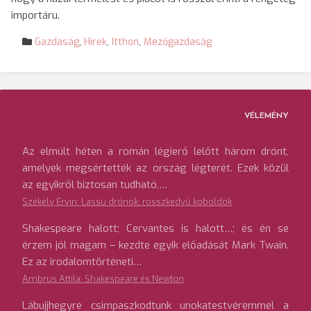
importáru.
Gazdaság
,
Hírek
,
Itthon
,
Mezőgazdaság
VÉLEMÉNY
Az elmúlt héten a román légierő lelőtt három drónt,
amelyek megsértették az ország légterét. Ezek közül
az egyikről biztosan tudható,…
Székely Ervin: Lassú drónok, rosszkedvű koboldok
Shakespeare halott; Cervantes is halott…; és én se
érzem jól magam – kezdte egyik előadását Mark Twain.
Ez az irodalomtörténeti…
Ambrus Attila: Shakespeare és Newton
Lábujjhegyre csimpaszkodtunk unokatestvéremmel a