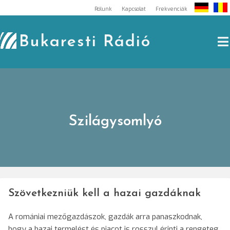
Skip
Rólunk
Kapcsolat
Frekvenciák
to
content
Bukaresti Rádió
Szilágysomlyó
Szövetkezniük kell a hazai gazdáknak
A romániai mezőgazdászok, gazdák arra panaszkodnak,
hogy a hazai termelést és piacot is rosszul érinti a rengeteg