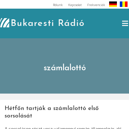
Skip
Rólunk
Kapcsolat
Frekvenciák
to
content
Bukaresti Rádió
számlalottó
Hétfőn tartják a számlalottó első
sorsolását