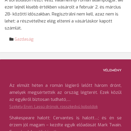
A sorsoláson részt vesz valamennyi román állampolgár, aki
ezer lejnél kisebb értékben vásárolt a február 2. és március
28- közötti időszakban. Regisztrálni nem kell, azaz nem is
lehet: a részvételhez elég eltenni a vásárláskor kapott
számlát.
Gazdaság
VÉLEMÉNY
Az elmúlt héten a román légierő lelőtt három drónt,
amelyek megsértették az ország légterét. Ezek közül
az egyikről biztosan tudható,…
Székely Ervin: Lassú drónok, rosszkedvű koboldok
Shakespeare halott; Cervantes is halott…; és én se
érzem jól magam – kezdte egyik előadását Mark Twain.