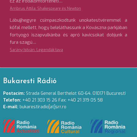
Ez az irodalomtörténeti…
Ambrus Attila: Shakespeare és Newton
Lábujjhegyre csimpaszkodtunk unokatestvéremmel a
kőfal mellett, hogy beleláthassunk a Kovászna parkjában
fortyogó iszapvulkánba és apró kavicsokat dobjunk a
fura szagú…
Sarány István: Legendák tava
Bukaresti Rádió
Postacím:
Strada General Berthelot 60-64. 010171 Bucuresti
Telefon:
+40 21 303 15 26 Fax: +40 21 319 05 58
E-mail:
bukarestiradio[at]srr.ro