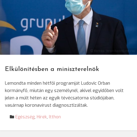
© forrás: kronikaonline.ro/
Elkülönítésben a miniszterelnök
Lemondta minden hétfői programját Ludovic Orban
kormányfő, miután egy személynél, akivel egyidőben volt
jelen a múlt héten az egyik tévécsatorna stúdiójában,
vasárnap koronavírust diagnosztizáltak.
Egészség
,
Hírek
,
Itthon