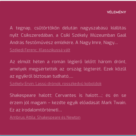
VÉLEMÉNY
A tegnap, csütörtökön délután nagyszabású kiállítás
nyílt Csíkszeredában, a Csíki Székely Múzeumban Gaál
András festőművész emlékére. A Nagy Imre, Nagy…
Székedi Ferenc: Klasszikussá vált
Az elmúlt héten a román légierő lelőtt három drónt,
amelyek megsértették az ország légterét. Ezek közül
az egyikről biztosan tudható,…
Székely Ervin: Lassú drónok, rosszkedvű koboldok
Shakespeare halott; Cervantes is halott…; és én se
érzem jól magam – kezdte egyik előadását Mark Twain.
Ez az irodalomtörténeti…
Ambrus Attila: Shakespeare és Newton