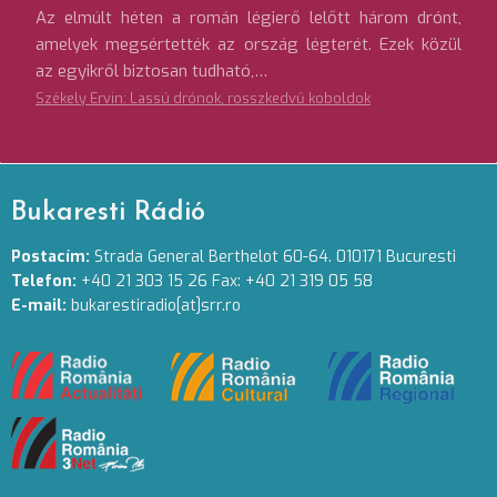
Az elmúlt héten a román légierő lelőtt három drónt,
amelyek megsértették az ország légterét. Ezek közül
az egyikről biztosan tudható,…
Székely Ervin: Lassú drónok, rosszkedvű koboldok
Bukaresti Rádió
Postacím:
Strada General Berthelot 60-64. 010171 Bucuresti
Telefon:
+40 21 303 15 26 Fax: +40 21 319 05 58
E-mail:
bukarestiradio[at]srr.ro