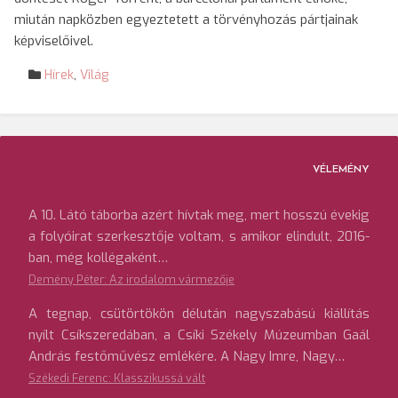
miután napközben egyeztetett a törvényhozás pártjainak
képviselőivel.
Hírek
,
Világ
VÉLEMÉNY
A 10. Látó táborba azért hívtak meg, mert hosszú évekig
a folyóirat szerkesztője voltam, s amikor elindult, 2016-
ban, még kollégaként…
Demény Péter: Az irodalom vármezője
A tegnap, csütörtökön délután nagyszabású kiállítás
nyílt Csíkszeredában, a Csíki Székely Múzeumban Gaál
András festőművész emlékére. A Nagy Imre, Nagy…
Székedi Ferenc: Klasszikussá vált