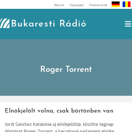
Skip
Rólunk
Kapcsolat
Frekvenciák
to
content
Bukaresti Rádió
Roger Torrent
Elnökjelölt volna, csak börtönben van
Jordi Sánchez Katalónia új elnökjelöltje, közölte tegnap
döntését Roger Torrent, a barcelonai parlament elnöke,