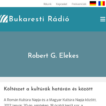
Skip
Rólunk
Kapcsolat
Frekvenciák
to
content
Bukaresti Rádió
Robert G. Elekes
Költészet a kultúrák határán és között
A Román Kultúra Napja és a Magyar Kultúra Napja között,
2017. január 20-án, pénteken, 18 órától kerül sor, a