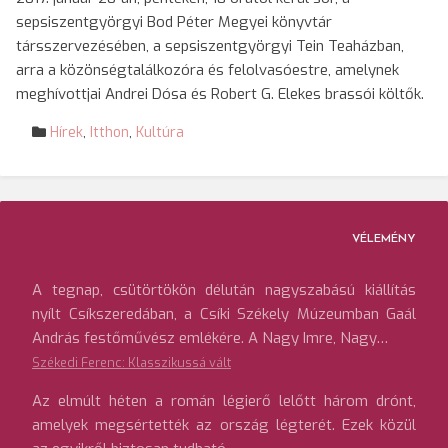
sepsiszentgyörgyi Bod Péter Megyei könyvtár
társszervezésében, a sepsiszentgyörgyi Tein Teaházban,
arra a közönségtalálkozóra és felolvasóestre, amelynek
meghívottjai Andrei Dósa és Robert G. Elekes brassói költők.
Hírek
,
Itthon
,
Kultúra
VÉLEMÉNY
A tegnap, csütörtökön délután nagyszabású kiállítás
nyílt Csíkszeredában, a Csíki Székely Múzeumban Gaál
András festőművész emlékére. A Nagy Imre, Nagy…
Székedi Ferenc: Klasszikussá vált
Az elmúlt héten a román légierő lelőtt három drónt,
amelyek megsértették az ország légterét. Ezek közül