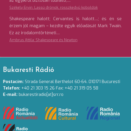
az egyikről biztosan tudható,…
Székely Ervin: Lassú drónok, rosszkedvű koboldok
Shakespeare halott; Cervantes is halott…; és én se
érzem jól magam – kezdte egyik előadását Mark Twain.
Ez az irodalomtörténeti…
Ambrus Attila: Shakespeare és Newton
Bukaresti Rádió
Postacím:
Strada General Berthelot 60-64. 010171 Bucuresti
Telefon:
+40 21 303 15 26 Fax: +40 21 319 05 58
E-mail:
bukarestiradio[at]srr.ro