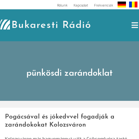
Skip
Rólunk
Kapcsolat
Frekvenciák
to
content
Bukaresti Rádió
pünkösdi zarándoklat
Pogácsával és jókedvvel fogadják a
zarándokokat Kolozsváron