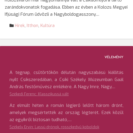
Kolozsváron már hagyománnyá vált a Csíksomlyóra tartó
zarándokvonatok fogadása. Ebben az évben a Kolozs Megyei
Ifjúsági Fórum üdvözli a Nagyboldogasszony…
Hírek
,
Itthon
,
Kultúra
VÉLEMÉNY
A tegnap, csütörtökön délután nagyszabású kiállítás
nyílt Csíkszeredában, a Csíki Székely Múzeumban Gaál
András festőművész emlékére. A Nagy Imre, Nagy…
Székedi Ferenc: Klasszikussá vált
Az elmúlt héten a román légierő lelőtt három drónt,
amelyek megsértették az ország légterét. Ezek közül
az egyikről biztosan tudható,…
Székely Ervin: Lassú drónok, rosszkedvű koboldok