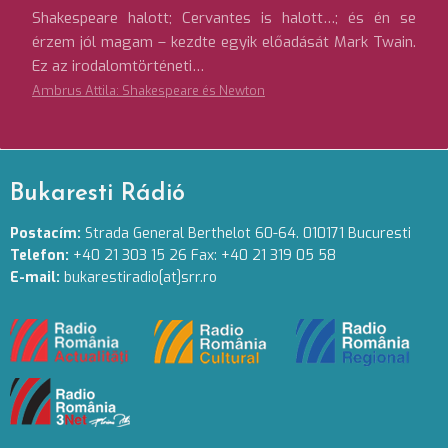
Shakespeare halott; Cervantes is halott…; és én se
érzem jól magam – kezdte egyik előadását Mark Twain.
Ez az irodalomtörténeti…
Ambrus Attila: Shakespeare és Newton
Bukaresti Rádió
Postacím:
Strada General Berthelot 60-64. 010171 Bucuresti
Telefon:
+40 21 303 15 26 Fax: +40 21 319 05 58
E-mail:
bukarestiradio[at]srr.ro