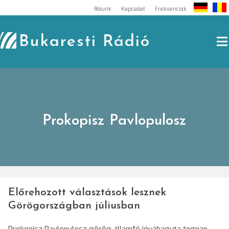
Skip
Rólunk
Kapcsolat
Frekvenciák
to
content
Bukaresti Rádió
Prokopisz Pavlopulosz
Előrehozott választások lesznek
Görögországban júliusban