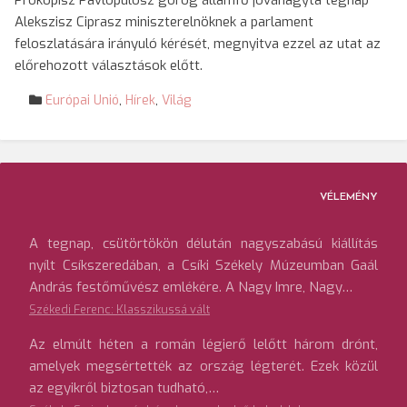
Prokopisz Pavlopulosz görög államfő jóváhagyta tegnap
Alekszisz Ciprasz miniszterelnöknek a parlament
feloszlatására irányuló kérését, megnyitva ezzel az utat az
előrehozott választások előtt.
Európai Unió
,
Hírek
,
Világ
VÉLEMÉNY
A tegnap, csütörtökön délután nagyszabású kiállítás
nyílt Csíkszeredában, a Csíki Székely Múzeumban Gaál
András festőművész emlékére. A Nagy Imre, Nagy…
Székedi Ferenc: Klasszikussá vált
Az elmúlt héten a román légierő lelőtt három drónt,
amelyek megsértették az ország légterét. Ezek közül
az egyikről biztosan tudható,…