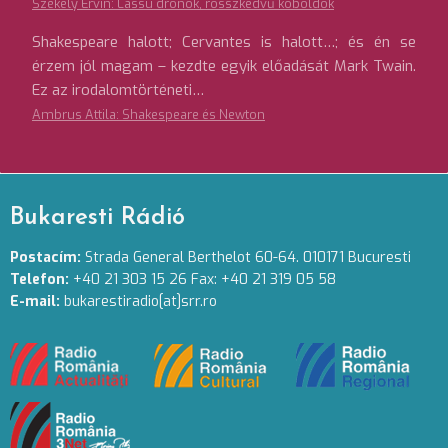
Székely Ervin: Lassú drónok, rosszkedvű koboldok
Shakespeare halott; Cervantes is halott…; és én se
érzem jól magam – kezdte egyik előadását Mark Twain.
Ez az irodalomtörténeti…
Ambrus Attila: Shakespeare és Newton
Bukaresti Rádió
Postacím:
Strada General Berthelot 60-64. 010171 Bucuresti
Telefon:
+40 21 303 15 26 Fax: +40 21 319 05 58
E-mail:
bukarestiradio[at]srr.ro