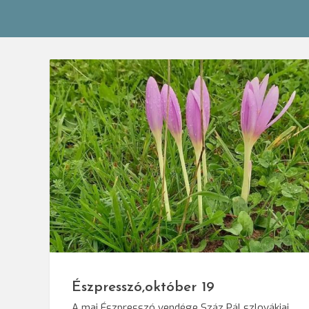
© Forró Lás
Észpresszó,október 19
A mai Észpresszó vendége Száz Pál szlovákiai