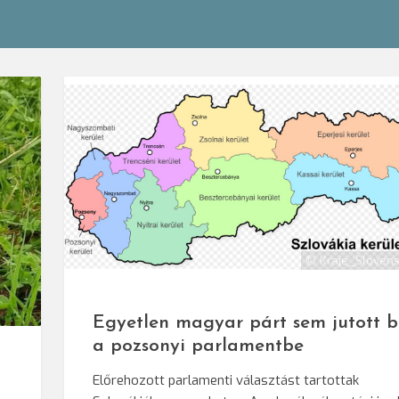
© Kraje_Slovens
zló/SRR
Egyetlen magyar párt sem jutott b
a pozsonyi parlamentbe
Előrehozott parlamenti választást tartottak