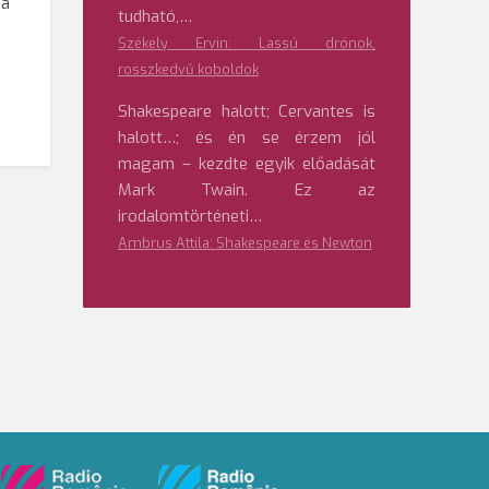
da
tudható,…
Székely Ervin: Lassú drónok,
rosszkedvű koboldok
Shakespeare halott; Cervantes is
halott…; és én se érzem jól
magam – kezdte egyik előadását
Mark Twain. Ez az
irodalomtörténeti…
Ambrus Attila: Shakespeare és Newton