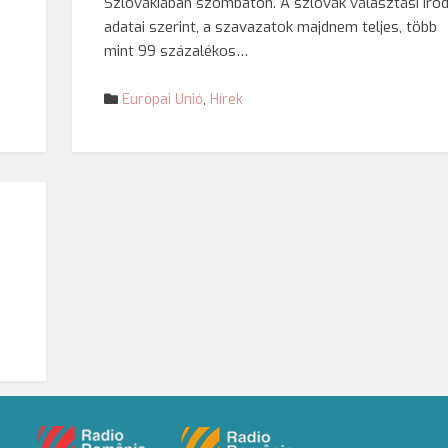
Szlovákiában szombaton. A szlovák választási iro
adatai szerint, a szavazatok majdnem teljes, több
mint 99 százalékos…
Európai Unió
,
Hírek
,