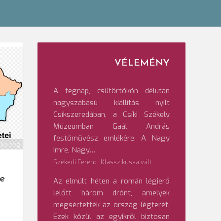
VÉLEMÉNY
A tegnap, csütörtökön délután
nagyszabású kiállítás nyílt
Csíkszeredában, a Csíki Székely
Múzeumban Gaál András
festőművész emlékére. A Nagy
ka.svg
Imre, Nagy…
Székedi Ferenc: Klasszikussá vált
e
Az elmúlt héten a román légierő
lelőtt három drónt, amelyek
megsértették az ország légterét.
Ezek közül az egyikről biztosan