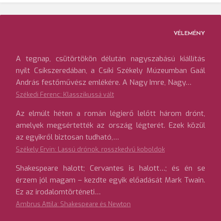
VÉLEMÉNY
A tegnap, csütörtökön délután nagyszabású kiállítás
nyílt Csíkszeredában, a Csíki Székely Múzeumban Gaál
András festőművész emlékére. A Nagy Imre, Nagy…
Székedi Ferenc: Klasszikussá vált
Az elmúlt héten a román légierő lelőtt három drónt,
amelyek megsértették az ország légterét. Ezek közül
az egyikről biztosan tudható,…
Székely Ervin: Lassú drónok, rosszkedvű koboldok
Shakespeare halott; Cervantes is halott…; és én se
érzem jól magam – kezdte egyik előadását Mark Twain.
Ez az irodalomtörténeti…
Ambrus Attila: Shakespeare és Newton