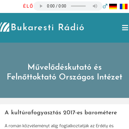
Skip
ÉLŐ
to
content
Bukaresti Rádió
Művelődéskutató és
Felnőttoktató Országos Intézet
A kultúrafogyasztás 2017-es barométere
A román közvéleményt alig foglalkoztatják az Erdély és