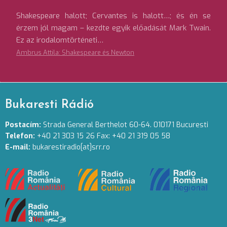
Shakespeare halott; Cervantes is halott…; és én se
érzem jól magam – kezdte egyik előadását Mark Twain.
Ez az irodalomtörténeti…
Ambrus Attila: Shakespeare és Newton
Bukaresti Rádió
Postacím:
Strada General Berthelot 60-64. 010171 Bucuresti
Telefon:
+40 21 303 15 26 Fax: +40 21 319 05 58
E-mail:
bukarestiradio[at]srr.ro