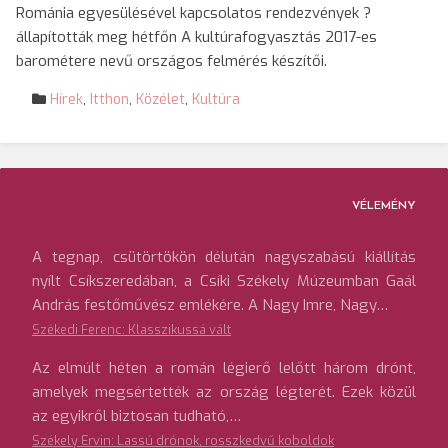
Románia egyesülésével kapcsolatos rendezvények ?
állapították meg hétfőn A kultúrafogyasztás 2017-es
barométere nevű országos felmérés készítői.
Hírek
,
Itthon
,
Közélet
,
Kultúra
VÉLEMÉNY
A tegnap, csütörtökön délután nagyszabású kiállítás
nyílt Csíkszeredában, a Csíki Székely Múzeumban Gaál
András festőművész emlékére. A Nagy Imre, Nagy…
Székedi Ferenc: Klasszikussá vált
Az elmúlt héten a román légierő lelőtt három drónt,
amelyek megsértették az ország légterét. Ezek közül
az egyikről biztosan tudható,…
Székely Ervin: Lassú drónok, rosszkedvű koboldok