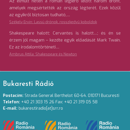
Az elmúlt héten a román légierő lelőtt három drónt,
amelyek megsértették az ország légterét. Ezek közül
az egyikről biztosan tudható,…
Székely Ervin: Lassú drónok, rosszkedvű koboldok
Shakespeare halott; Cervantes is halott…; és én se
érzem jól magam – kezdte egyik előadását Mark Twain.
Ez az irodalomtörténeti…
Ambrus Attila: Shakespeare és Newton
Bukaresti Rádió
Postacím:
Strada General Berthelot 60-64. 010171 Bucuresti
Telefon:
+40 21 303 15 26 Fax: +40 21 319 05 58
E-mail:
bukarestiradio[at]srr.ro