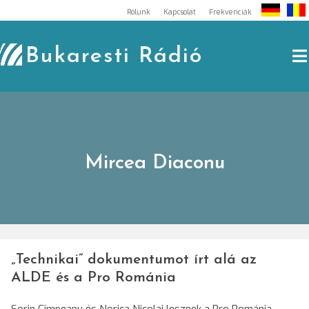
Skip
Rólunk
Kapcsolat
Frekvenciák
to
content
Bukaresti Rádió
Mircea Diaconu
„Technikai” dokumentumot írt alá az
ALDE és a Pro Románia