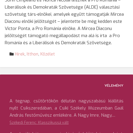
Sorin Cîmpeanu és Norica Nicolai lesznek a Pro Románia –
Liberálisok és Demokraták Szövetsége (ALDE) választási
szövetség társ-elnökei, amelyek együtt támogatják Mircea
Diaconu elnöki jelöltségét – jelentette be még kedden este
Victor Ponta, a Pro Románia elnöke. A Mircea Diaconu
jelöltségét támogató megállapodást ma alá is írta a Pro
Románia és a Liberálisok és Demokraták Szövetsége.
Hírek
,
Itthon
,
Közélet
VÉLEMÉNY
A tegnap, csütörtökön délután nagyszabású kiállítás
nyílt Csíkszeredában, a Csíki Székely Múzeumban Gaál
András festőművész emlékére. A Nagy Imre, Nagy…
Székedi Ferenc: Klasszikussá vált