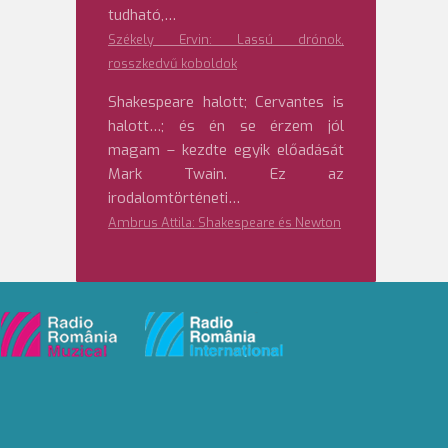
tudható,…
Székely Ervin: Lassú drónok,
rosszkedvű koboldok
Shakespeare halott; Cervantes is
halott…; és én se érzem jól
magam – kezdte egyik előadását
Mark Twain. Ez az
irodalomtörténeti…
Ambrus Attila: Shakespeare és Newton