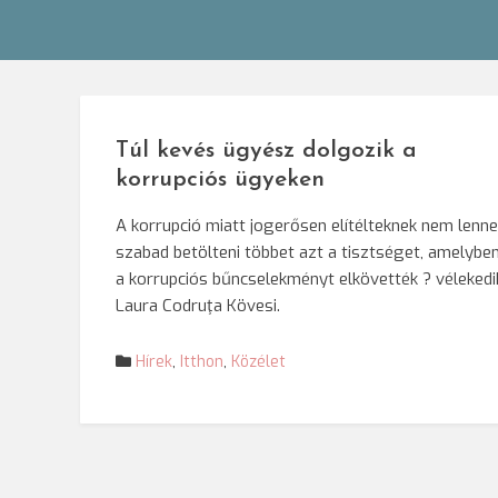
Túl kevés ügyész dolgozik a
korrupciós ügyeken
A korrupció miatt jogerősen elítélteknek nem lenne
szabad betölteni többet azt a tisztséget, amelybe
a korrupciós bűncselekményt elkövették ? vélekedi
Laura Codruţa Kövesi.
Hírek
,
Itthon
,
Közélet
Bejegyzések