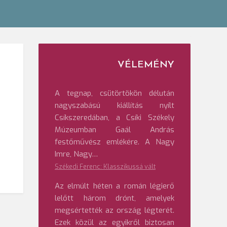
VÉLEMÉNY
A tegnap, csütörtökön délután
nagyszabású kiállítás nyílt
Csíkszeredában, a Csíki Székely
Múzeumban Gaál András
festőművész emlékére. A Nagy
Imre, Nagy…
Székedi Ferenc: Klasszikussá vált
Az elmúlt héten a román légierő
lelőtt három drónt, amelyek
megsértették az ország légterét.
Ezek közül az egyikről biztosan