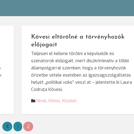
Kövesi eltörölné a törvényhozók
előjogait
Teljesen el kellene törölni a képviselők és
szenátorok előjogait, mert diszkriminatív a többi
n
állampolgárral szemben, hogy a törvényhozók
k
őrizetbe vétele esetében az igazságszolgáltatás
helyét „politikai voks” veszi át – jelentette ki Laura
Codruţa Kövesi.
Hírek
,
Itthon
,
Közélet
1
2