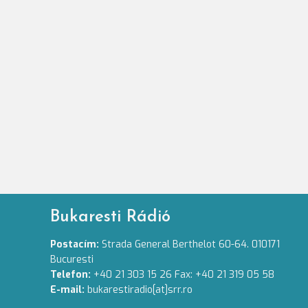
lapozása
Bukaresti Rádió
Postacím:
Strada General Berthelot 60-64. 010171
Bucuresti
Telefon:
+40 21 303 15 26 Fax: +40 21 319 05 58
E-mail:
bukarestiradio[at]srr.ro