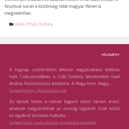
fesztivál során a közönség több magyar filmet is
megtekinthet.
Hírek
,
Itthon
,
Kultúra
VÉLEMÉNY
A tegnap, csütörtökön délután nagyszabású kiállítás
nyílt Csíkszeredában, a Csíki Székely Múzeumban Gaál
András festőművész emlékére. A Nagy Imre, Nagy…
Székedi Ferenc: Klasszikussá vált
Az elmúlt héten a román légierő lelőtt három drónt,
amelyek megsértették az ország légterét. Ezek közül
az egyikről biztosan tudható,…
Székely Ervin: Lassú drónok, rosszkedvű koboldok