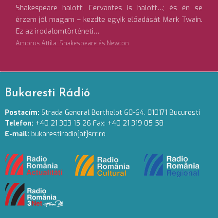
Shakespeare halott; Cervantes is halott…; és én se
érzem jól magam – kezdte egyik előadását Mark Twain.
Ez az irodalomtörténeti…
Ambrus Attila: Shakespeare és Newton
Bukaresti Rádió
Postacím:
Strada General Berthelot 60-64. 010171 Bucuresti
Telefon:
+40 21 303 15 26 Fax: +40 21 319 05 58
E-mail:
bukarestiradio[at]srr.ro