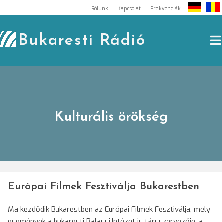
Skip
Rólunk
Kapcsolat
Frekvenciák
to
content
Bukaresti Rádió
Kulturális örökség
Európai Filmek Fesztiválja Bukarestben
Ma kezdődik Bukarestben az Európai Filmek Fesztiválja, mely
események a bukaresti Balassi Intézet is társszervezője, a