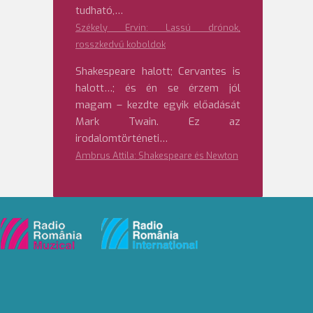
tudható,…
Székely Ervin: Lassú drónok,
rosszkedvű koboldok
Shakespeare halott; Cervantes is
halott…; és én se érzem jól
magam – kezdte egyik előadását
Mark Twain. Ez az
irodalomtörténeti…
Ambrus Attila: Shakespeare és Newton