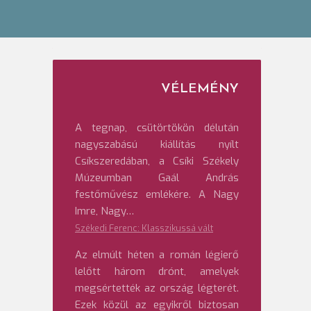
VÉLEMÉNY
A tegnap, csütörtökön délután
nagyszabású kiállítás nyílt
Csíkszeredában, a Csíki Székely
Múzeumban Gaál András
festőművész emlékére. A Nagy
Imre, Nagy…
Székedi Ferenc: Klasszikussá vált
Az elmúlt héten a román légierő
lelőtt három drónt, amelyek
megsértették az ország légterét.
Ezek közül az egyikről biztosan