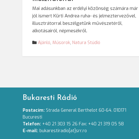
Mai adásunkban az erdélyi közönség számára már
jól ismert Kürti Andrea ruha- és jelmeztervezővel,
illusztrátorral beszélgetünk művészetéről,
alkotásairól, népmesékről.
Ajánló
,
Műsorok
,
Natura Stúdió
Bukaresti Rádió
Postacím:
Strada General Berthelot 60-64. 010171
Bucuresti
Telefon:
+40 21 303 15 26 Fax: +40 21 319 05 58
E-mail:
bukarestiradio[at]srr.ro