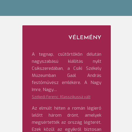
VÉLEMÉNY
A tegnap, csütörtökön délután
nagyszabású kiállítás nyílt
Csíkszeredában, a Csíki Székely
Múzeumban Gaál András
festőművész emlékére. A Nagy
Imre, Nagy…
Székedi Ferenc: Klasszikussá vált
Az elmúlt héten a román légierő
lelőtt három drónt, amelyek
megsértették az ország légterét.
Ezek közül az egyikről biztosan