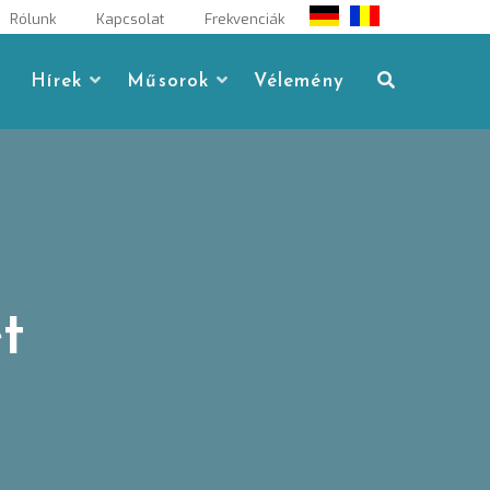
Rólunk
Kapcsolat
Frekvenciák
Hírek
Műsorok
Vélemény
t