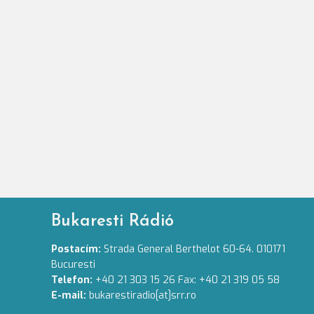
Bukaresti Rádió
Postacím:
Strada General Berthelot 60-64. 010171
Bucuresti
Telefon:
+40 21 303 15 26 Fax: +40 21 319 05 58
E-mail:
bukarestiradio[at]srr.ro