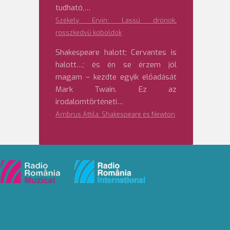
tudható,…
Székely Ervin: Lassú drónok,
rosszkedvű koboldok
Shakespeare halott; Cervantes is
halott…; és én se érzem jól
magam – kezdte egyik előadását
Mark Twain. Ez az
irodalomtörténeti…
Ambrus Attila: Shakespeare és Newton