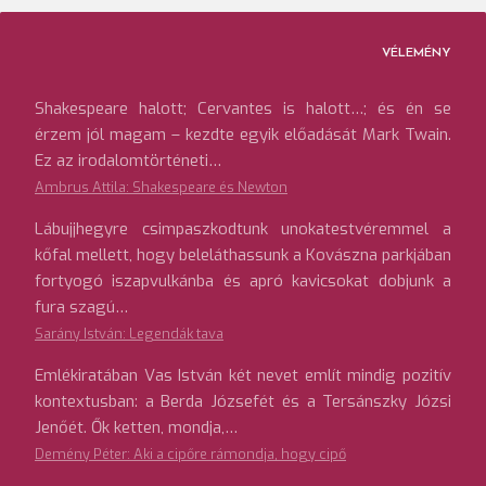
VÉLEMÉNY
Shakespeare halott; Cervantes is halott…; és én se
érzem jól magam – kezdte egyik előadását Mark Twain.
Ez az irodalomtörténeti…
Ambrus Attila: Shakespeare és Newton
Lábujjhegyre csimpaszkodtunk unokatestvéremmel a
kőfal mellett, hogy beleláthassunk a Kovászna parkjában
fortyogó iszapvulkánba és apró kavicsokat dobjunk a
fura szagú…
Sarány István: Legendák tava
Emlékiratában Vas István két nevet említ mindig pozitív
kontextusban: a Berda Józsefét és a Tersánszky Józsi
Jenőét. Ők ketten, mondja,…
Demény Péter: Aki a cipőre rámondja, hogy cipő