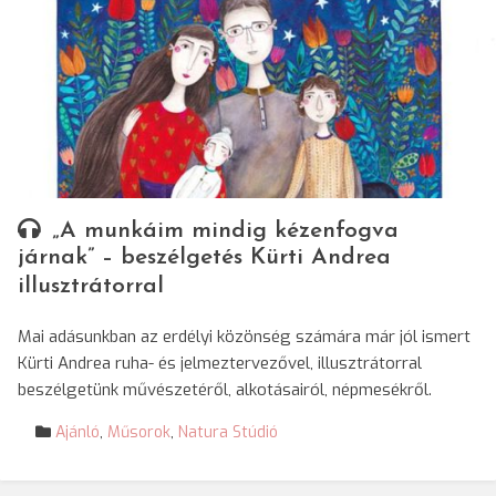
„A munkáim mindig kézenfogva
járnak” – beszélgetés Kürti Andrea
illusztrátorral
Mai adásunkban az erdélyi közönség számára már jól ismert
Kürti Andrea ruha- és jelmeztervezővel, illusztrátorral
beszélgetünk művészetéről, alkotásairól, népmesékről.
Ajánló
,
Műsorok
,
Natura Stúdió