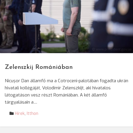
© www.president.gov.ua
Zelenszkij Romániában
Nicușor Dan államfő ma a Cotroceni-palotában fogadta ukrán
hivatali kollégáját, Volodimir Zelenszkijt, aki hivatalos
látogatáson vesz részt Romániában. A két államfő
tárgyalásain a…
Hírek
,
Itthon