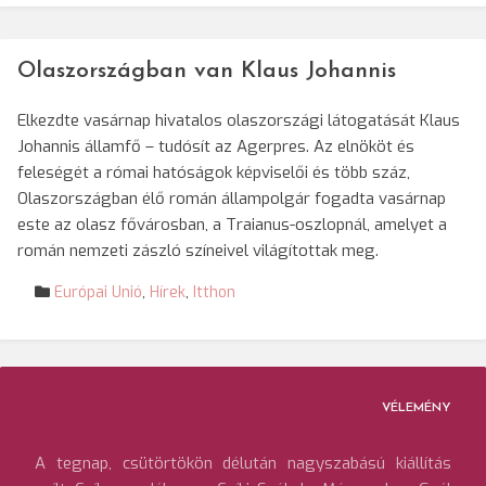
Olaszországban van Klaus Johannis
Elkezdte vasárnap hivatalos olaszországi látogatását Klaus
Johannis államfő – tudósít az Agerpres. Az elnököt és
feleségét a római hatóságok képviselői és több száz,
Olaszországban élő román állampolgár fogadta vasárnap
este az olasz fővárosban, a Traianus-oszlopnál, amelyet a
román nemzeti zászló színeivel világítottak meg.
Európai Unió
,
Hírek
,
Itthon
VÉLEMÉNY
A tegnap, csütörtökön délután nagyszabású kiállítás