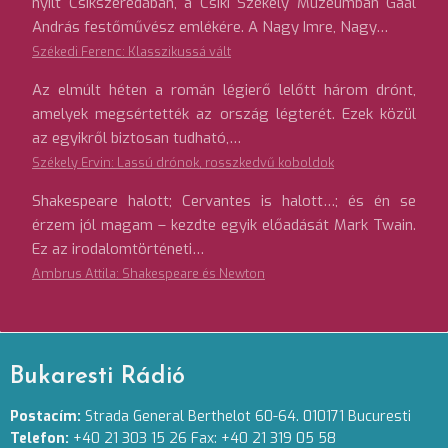
nyílt Csíkszeredában, a Csíki Székely Múzeumban Gaál
András festőművész emlékére. A Nagy Imre, Nagy…
Székedi Ferenc: Klasszikussá vált
Az elmúlt héten a román légierő lelőtt három drónt,
amelyek megsértették az ország légterét. Ezek közül
az egyikről biztosan tudható,…
Székely Ervin: Lassú drónok, rosszkedvű koboldok
Shakespeare halott; Cervantes is halott…; és én se
érzem jól magam – kezdte egyik előadását Mark Twain.
Ez az irodalomtörténeti…
Ambrus Attila: Shakespeare és Newton
Bukaresti Rádió
Postacím:
Strada General Berthelot 60-64. 010171 Bucuresti
Telefon:
+40 21 303 15 26 Fax: +40 21 319 05 58