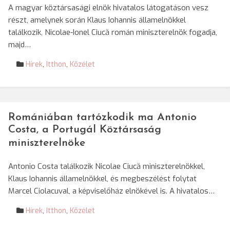
A magyar köztársasági elnök hivatalos látogatáson vesz
részt, amelynek során Klaus Iohannis államelnökkel
találkozik, Nicolae-Ionel Ciucă román miniszterelnök fogadja,
majd…
Hírek
,
Itthon
,
Közélet
Romániában tartózkodik ma Antonio
Costa, a Portugál Köztársaság
miniszterelnöke
Antonio Costa találkozik Nicolae Ciucă miniszterelnökkel,
Klaus Iohannis államelnökkel, és megbeszélést folytat
Marcel Ciolacuval, a képviselőház elnökével is. A hivatalos…
Hírek
,
Itthon
,
Közélet