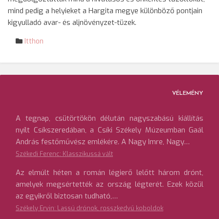
mind pedig a helyieket a Hargita megye különböző pontjain
kigyulladó avar- és aljnövényzet-tüzek.
Itthon
VÉLEMÉNY
A tegnap, csütörtökön délután nagyszabású kiállítás
nyílt Csíkszeredában, a Csíki Székely Múzeumban Gaál
András festőművész emlékére. A Nagy Imre, Nagy…
Székedi Ferenc: Klasszikussá vált
Az elmúlt héten a román légierő lelőtt három drónt,
amelyek megsértették az ország légterét. Ezek közül
az egyikről biztosan tudható,…
Székely Ervin: Lassú drónok, rosszkedvű koboldok