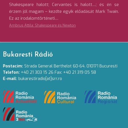
Shakespeare halott; Cervantes is halott…; és én se
érzem jól magam – kezdte egyik előadását Mark Twain.
Ez az irodalomtörténeti…
Ambrus Attila: Shakespeare és Newton
Bukaresti Rádió
Postacím:
Strada General Berthelot 60-64. 010171 Bucuresti
Telefon:
+40 21 303 15 26 Fax: +40 21 319 05 58
E-mail:
bukarestiradio[at]srr.ro