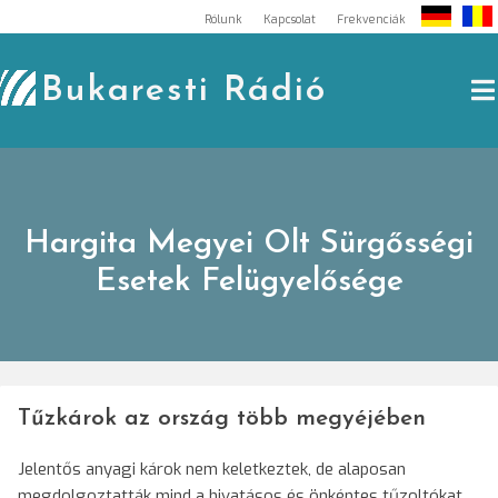
Skip
Rólunk
Kapcsolat
Frekvenciák
to
content
Bukaresti Rádió
Hargita Megyei Olt Sürgősségi
Esetek Felügyelősége
Tűzkárok az ország több megyéjében
Jelentős anyagi károk nem keletkeztek, de alaposan
megdolgoztatták mind a hivatásos és önkéntes tűzoltókat,