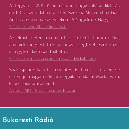
A tegnap, csütörtökön délután nagyszabású kiállítás
nyílt Csíkszeredában, a Csíki Székely Múzeumban Gaál
András festőművész emlékére. A Nagy Imre, Nagy…
Székedi Ferenc: Klasszikussá vált
Az elmúlt héten a román légierő lelőtt három drónt,
amelyek megsértették az ország légterét. Ezek közül
az egyikről biztosan tudható,…
Székely Ervin: Lassú drónok, rosszkedvű koboldok
Shakespeare halott; Cervantes is halott…; és én se
érzem jól magam – kezdte egyik előadását Mark Twain.
Ez az irodalomtörténeti…
Ambrus Attila: Shakespeare és Newton
Bukaresti Rádió