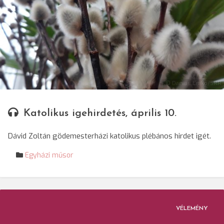
© Darvas Enikő/SRR
Katolikus igehirdetés, április 10.
Dávid Zoltán gödemesterházi katolikus plébános hirdet igét.
Egyházi műsor
VÉLEMÉNY