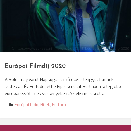
© https://www.europeanfilmawards.eu/en_EN/european-discovery-2020
Európai Filmdíj 2020
A Sole, magyarul Napsugár című olasz-lengyel filmnek
ítélték az Év Felfedezettje Fipresci-díjat Berlinben, a legjobb
európai elsőfilmek versenyében .Az elismerésről…
Európai Unió
,
Hírek
,
Kultúra