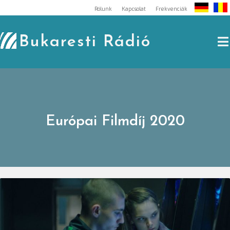
Skip
Rólunk
Kapcsolat
Frekvenciák
to
content
Bukaresti Rádió
Európai Filmdíj 2020