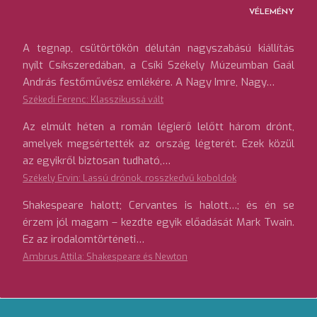
VÉLEMÉNY
A tegnap, csütörtökön délután nagyszabású kiállítás
nyílt Csíkszeredában, a Csíki Székely Múzeumban Gaál
András festőművész emlékére. A Nagy Imre, Nagy…
Székedi Ferenc: Klasszikussá vált
Az elmúlt héten a román légierő lelőtt három drónt,
amelyek megsértették az ország légterét. Ezek közül
az egyikről biztosan tudható,…
Székely Ervin: Lassú drónok, rosszkedvű koboldok
Shakespeare halott; Cervantes is halott…; és én se
érzem jól magam – kezdte egyik előadását Mark Twain.
Ez az irodalomtörténeti…
Ambrus Attila: Shakespeare és Newton