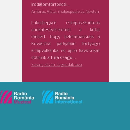
irodalomtörténeti…
Ambrus Attila: Shakespeare és Newton
Lábujjhegyre csimpaszkodtunk
unokatestvéremmel a kőfal
mellett, hogy beleláthassunk a
Kovászna parkjában fortyogó
iszapvulkánba és apró kavicsokat
dobjunk a fura szagú…
Sarány István: Legendák tava