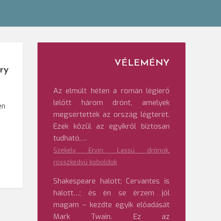
VÉLEMÉNY
ry
Az elmúlt héten a román légierő
lelőtt három drónt, amelyek
en
megsértették az ország légterét.
Ezek közül az egyikről biztosan
tudható,…
Székely Ervin: Lassú drónok,
rosszkedvű koboldok
Shakespeare halott; Cervantes is
halott…; és én se érzem jól
magam – kezdte egyik előadását
Mark Twain. Ez az