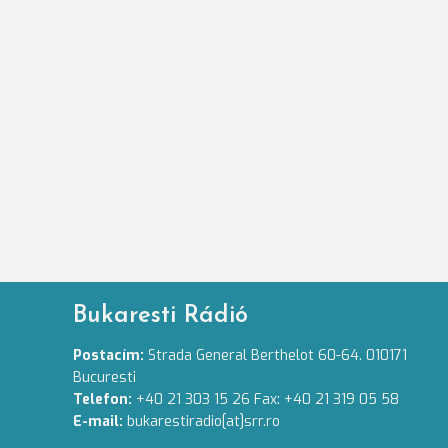
Bukaresti Rádió
Postacím:
Strada General Berthelot 60-64. 010171
Bucuresti
Telefon:
+40 21 303 15 26 Fax: +40 21 319 05 58
E-mail:
bukarestiradio[at]srr.ro