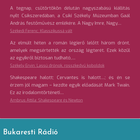
A tegnap, csütörtökön délután nagyszabású kiállítás
nyílt Csíkszeredában, a Csíki Székely Múzeumban Gaál
András festőművész emlékére. A Nagy Imre, Nagy…
Székedi Ferenc: Klasszikussá vált
Az elmúlt héten a román légierő lelőtt három drónt,
amelyek megsértették az ország légterét. Ezek közül
az egyikről biztosan tudható,…
Székely Ervin: Lassú drónok, rosszkedvű koboldok
Shakespeare halott; Cervantes is halott…; és én se
érzem jól magam – kezdte egyik előadását Mark Twain.
Ez az irodalomtörténeti…
Ambrus Attila: Shakespeare és Newton
Bukaresti Rádió