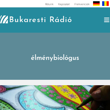
Skip
Rólunk
Kapcsolat
Frekvenciák
to
content
Bukaresti Rádió
élménybiológus