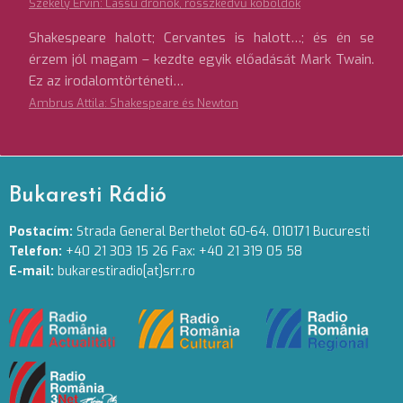
Székely Ervin: Lassú drónok, rosszkedvű koboldok
Shakespeare halott; Cervantes is halott…; és én se
érzem jól magam – kezdte egyik előadását Mark Twain.
Ez az irodalomtörténeti…
Ambrus Attila: Shakespeare és Newton
Bukaresti Rádió
Postacím:
Strada General Berthelot 60-64. 010171 Bucuresti
Telefon:
+40 21 303 15 26 Fax: +40 21 319 05 58
E-mail:
bukarestiradio[at]srr.ro