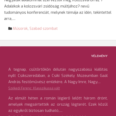
Negyedik alkalommal szervezték meg Kolozsváron az ?
Adalékok a kolozsvári zsidóság múltjához? nevű
tudományos konferenciát, melynek témája az idén, tekintettel
arra,…
Műsorok
,
Szabad szombat
VÉLEMÉNY
A tegnap, csütörtökön délután nagyszabású kiállítás
nyílt Csíkszeredában, a Csíki Székely Múzeumban Gaál
András festőművész emlékére. A Nagy Imre, Nagy…
Székedi Ferenc: Klasszikussá vált
Az elmúlt héten a román légierő lelőtt három drónt,
amelyek megsértették az ország légterét. Ezek közül
az egyikről biztosan tudható,…