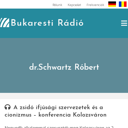
Skip
Rólunk
Kapcsolat
Frekvenciák
to
content
Bukaresti Rádió
dr.Schwartz Róbert
A zsidó ifjúsági szervezetek és a
cionizmus – konferencia Kolozsváron