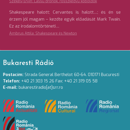
Székely Ervin: Lassú drónok, rosszkedvű koboldok
Shakespeare halott; Cervantes is halott…; és én se
érzem jól magam – kezdte egyik előadását Mark Twain.
Ez az irodalomtörténeti…
Ambrus Attila: Shakespeare és Newton
Bukaresti Rádió
Postacím:
Strada General Berthelot 60-64. 010171 Bucuresti
Telefon:
+40 21 303 15 26 Fax: +40 21 319 05 58
E-mail:
bukarestiradio[at]srr.ro