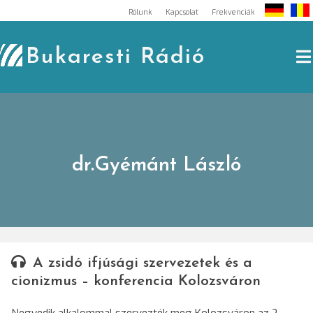
Skip
Rólunk
Kapcsolat
Frekvenciák
to
content
Bukaresti Rádió
dr.Gyémánt László
A zsidó ifjúsági szervezetek és a
cionizmus – konferencia Kolozsváron