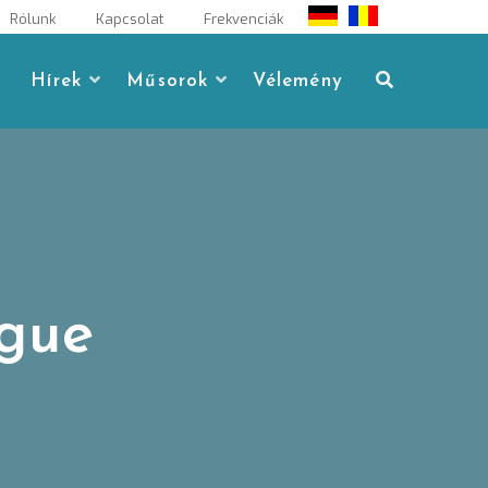
Rólunk
Kapcsolat
Frekvenciák
Hírek
Műsorok
Vélemény
ague