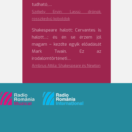
tudható,…
Székely Ervin: Lassú drónok,
rosszkedvű koboldok
Shakespeare halott; Cervantes is
halott…; és én se érzem jól
magam – kezdte egyik előadását
Mark Twain. Ez az
irodalomtörténeti…
Ambrus Attila: Shakespeare és Newton