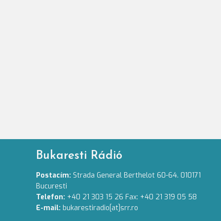
Bukaresti Rádió
Postacím:
Strada General Berthelot 60-64. 010171
Bucuresti
Telefon:
+40 21 303 15 26 Fax: +40 21 319 05 58
E-mail:
bukarestiradio[at]srr.ro