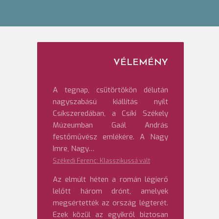
VÉLEMÉNY
A tegnap, csütörtökön délután
nagyszabású kiállítás nyílt
Csíkszeredában, a Csíki Székely
Múzeumban Gaál András
festőművész emlékére. A Nagy
Imre, Nagy…
Székedi Ferenc: Klasszikussá vált
Az elmúlt héten a román légierő
lelőtt három drónt, amelyek
megsértették az ország légterét.
Ezek közül az egyikről biztosan