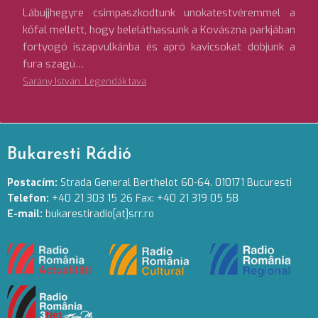
Lábujjhegyre csimpaszkodtunk unokatestvéremmel a
kőfal mellett, hogy beleláthassunk a Kovászna parkjában
fortyogó iszapvulkánba és apró kavicsokat dobjunk a
fura szagú…
Sarány István: Legendák tava
Bukaresti Rádió
Postacím:
Strada General Berthelot 60-64. 010171 Bucuresti
Telefon:
+40 21 303 15 26 Fax: +40 21 319 05 58
E-mail:
bukarestiradio[at]srr.ro