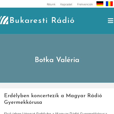
Skip
Rólunk
Kapcsolat
Frekvenciák
to
content
Bukaresti Rádió
Botka Valéria
Erdélyben koncertezik a Magyar Rádió
Gyermekkórusa