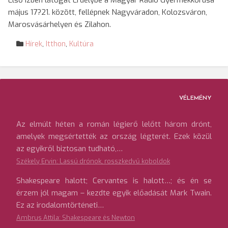
Első ízben látogat Erdélybe a Magyar Rádió Gyermekkórusa
május 17?21. között, fellépnek Nagyváradon, Kolozsváron,
Marosvásárhelyen és Zilahon.
Hírek
,
Itthon
,
Kultúra
VÉLEMÉNY
Az elmúlt héten a román légierő lelőtt három drónt,
amelyek megsértették az ország légterét. Ezek közül
az egyikről biztosan tudható,…
Székely Ervin: Lassú drónok, rosszkedvű koboldok
Shakespeare halott; Cervantes is halott…; és én se
érzem jól magam – kezdte egyik előadását Mark Twain.
Ez az irodalomtörténeti…
Ambrus Attila: Shakespeare és Newton